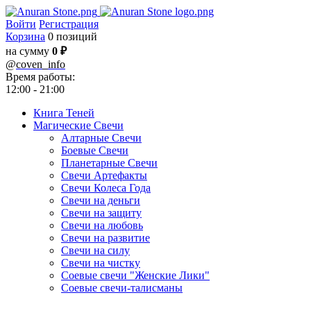
Войти
Регистрация
Корзина
0 позиций
на сумму
0 ₽
@
coven_info
Время работы:
12:00 - 21:00
Книга Теней
Магические Свечи
Алтарные Свечи
Боевые Свечи
Планетарные Свечи
Свечи Артефакты
Свечи Колеса Года
Свечи на деньги
Свечи на защиту
Свечи на любовь
Свечи на развитие
Свечи на силу
Свечи на чистку
Соевые свечи "Женские Лики"
Соевые свечи-талисманы