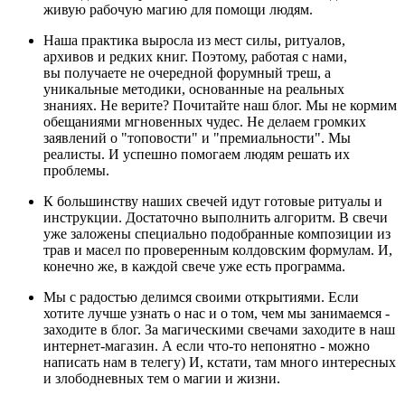
живую рабочую магию для помощи людям.
Наша практика выросла из мест силы, ритуалов,
архивов и редких книг. Поэтому, работая с нами,
вы получаете не очередной форумный треш, а
уникальные методики, основанные на реальных
знаниях. Не верите? Почитайте наш блог. Мы не кормим
обещаниями мгновенных чудес. Не делаем громких
заявлений о "топовости" и "премиальности". Мы
реалисты. И успешно помогаем людям решать их
проблемы.
К большинству наших свечей идут готовые ритуалы и
инструкции. Достаточно выполнить алгоритм. В свечи
уже заложены специально подобранные композиции из
трав и масел по проверенным колдовским формулам. И,
конечно же, в каждой свече уже есть программа.
Мы с радостью делимся своими открытиями. Если
хотите лучше узнать о нас и о том, чем мы занимаемся -
заходите в блог. За магическими свечами заходите в наш
интернет-магазин. А если что-то непонятно - можно
написать нам в телегу) И, кстати, там много интересных
и злободневных тем о магии и жизни.