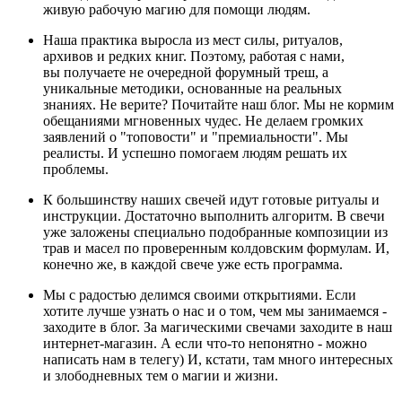
живую рабочую магию для помощи людям.
Наша практика выросла из мест силы, ритуалов,
архивов и редких книг. Поэтому, работая с нами,
вы получаете не очередной форумный треш, а
уникальные методики, основанные на реальных
знаниях. Не верите? Почитайте наш блог. Мы не кормим
обещаниями мгновенных чудес. Не делаем громких
заявлений о "топовости" и "премиальности". Мы
реалисты. И успешно помогаем людям решать их
проблемы.
К большинству наших свечей идут готовые ритуалы и
инструкции. Достаточно выполнить алгоритм. В свечи
уже заложены специально подобранные композиции из
трав и масел по проверенным колдовским формулам. И,
конечно же, в каждой свече уже есть программа.
Мы с радостью делимся своими открытиями. Если
хотите лучше узнать о нас и о том, чем мы занимаемся -
заходите в блог. За магическими свечами заходите в наш
интернет-магазин. А если что-то непонятно - можно
написать нам в телегу) И, кстати, там много интересных
и злободневных тем о магии и жизни.