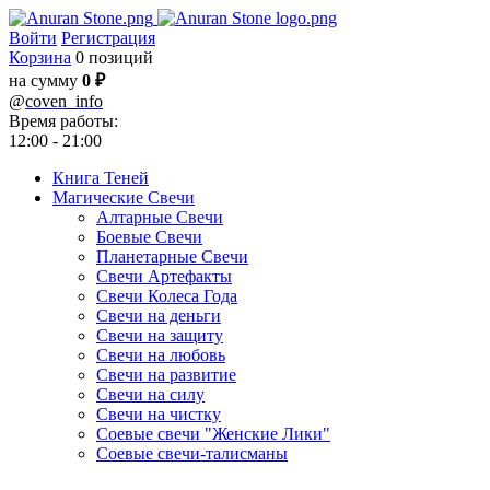
Войти
Регистрация
Корзина
0 позиций
на сумму
0 ₽
@
coven_info
Время работы:
12:00 - 21:00
Книга Теней
Магические Свечи
Алтарные Свечи
Боевые Свечи
Планетарные Свечи
Свечи Артефакты
Свечи Колеса Года
Свечи на деньги
Свечи на защиту
Свечи на любовь
Свечи на развитие
Свечи на силу
Свечи на чистку
Соевые свечи "Женские Лики"
Соевые свечи-талисманы