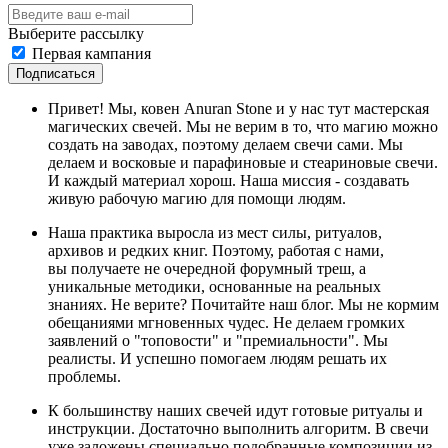
Выберите рассылку
Первая кампания
Подписаться
Привет! Мы, ковен Anuran Stone и у нас тут мастерская
магических свечей. Мы не верим в то, что магию можно
создать на заводах, поэтому делаем свечи сами. Мы
делаем и восковые и парафиновые и стеариновые свечи.
И каждый материал хорош. Наша миссия - создавать
живую рабочую магию для помощи людям.
Наша практика выросла из мест силы, ритуалов,
архивов и редких книг. Поэтому, работая с нами,
вы получаете не очередной форумный треш, а
уникальные методики, основанные на реальных
знаниях. Не верите? Почитайте наш блог. Мы не кормим
обещаниями мгновенных чудес. Не делаем громких
заявлений о "топовости" и "премиальности". Мы
реалисты. И успешно помогаем людям решать их
проблемы.
К большинству наших свечей идут готовые ритуалы и
инструкции. Достаточно выполнить алгоритм. В свечи
уже заложены специально подобранные композиции из