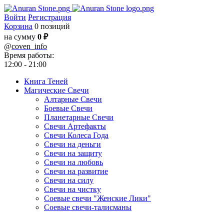
Войти
Регистрация
Корзина
0 позиций
на сумму
0 ₽
@
coven_info
Время работы:
12:00 - 21:00
Книга Теней
Магические Свечи
Алтарные Свечи
Боевые Свечи
Планетарные Свечи
Свечи Артефакты
Свечи Колеса Года
Свечи на деньги
Свечи на защиту
Свечи на любовь
Свечи на развитие
Свечи на силу
Свечи на чистку
Соевые свечи "Женские Лики"
Соевые свечи-талисманы