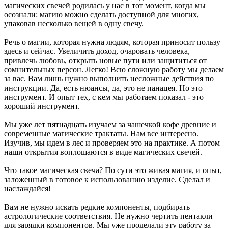
магических свечей родилась у нас в тот момент, когда мы
осознали: магию можно сделать доступной для многих,
упаковав несколько вещей в одну свечу.
Речь о магии, которая нужна людям, которая приносит пользу
здесь и сейчас. Увеличить доход, очаровать человека,
привлечь любовь, открыть новые пути или защититься от
сомнительных персон. Легко! Всю сложную работу мы делаем
за вас. Вам лишь нужно выполнить несложные действия по
инструкции. Да, есть нюансы, да, это не панацея. Но это
инструмент. И опыт тех, с кем мы работаем показал - это
хороший инструмент.
Мы уже лет пятнадцать изучаем за чашечкой кофе древние и
современные магические трактаты. Нам все интересно.
Изучив, мы идем в лес и проверяем это на практике. А потом
наши открытия воплощаются в виде магических свечей.
Что такое магическая свеча? По сути это живая магия, и опыт,
заложенный в готовое к использованию изделие. Сделал и
наслаждайся!
Вам не нужно искать редкие компоненты, подбирать
астрологические соответствия. Не нужно чертить пентакли
для зарядки компонентов. Мы уже проделали эту работу за