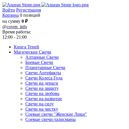
Войти
Регистрация
Корзина
0 позиций
на сумму
0 ₽
@
coven_info
Время работы:
12:00 - 21:00
Книга Теней
Магические Свечи
Алтарные Свечи
Боевые Свечи
Планетарные Свечи
Свечи Артефакты
Свечи Колеса Года
Свечи на деньги
Свечи на защиту
Свечи на любовь
Свечи на развитие
Свечи на силу
Свечи на чистку
Соевые свечи "Женские Лики"
Соевые свечи-талисманы