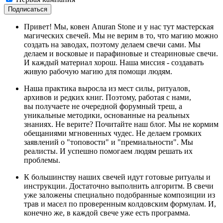
Подписаться
Привет! Мы, ковен Anuran Stone и у нас тут мастерская
магических свечей. Мы не верим в то, что магию можно
создать на заводах, поэтому делаем свечи сами. Мы
делаем и восковые и парафиновые и стеариновые свечи.
И каждый материал хорош. Наша миссия - создавать
живую рабочую магию для помощи людям.
Наша практика выросла из мест силы, ритуалов,
архивов и редких книг. Поэтому, работая с нами,
вы получаете не очередной форумный треш, а
уникальные методики, основанные на реальных
знаниях. Не верите? Почитайте наш блог. Мы не кормим
обещаниями мгновенных чудес. Не делаем громких
заявлений о "топовости" и "премиальности". Мы
реалисты. И успешно помогаем людям решать их
проблемы.
К большинству наших свечей идут готовые ритуалы и
инструкции. Достаточно выполнить алгоритм. В свечи
уже заложены специально подобранные композиции из
трав и масел по проверенным колдовским формулам. И,
конечно же, в каждой свече уже есть программа.