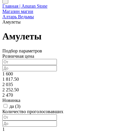
Главная | Anuran Stone
Магазин магии
Алтарь Ведьмы
Амулеты
Амулеты
Подбор параметров
Розничная цена
1 600
1 817.50
2 035
2 252.50
2 470
Новинка
да (
3
)
Количество проголосовавших
1