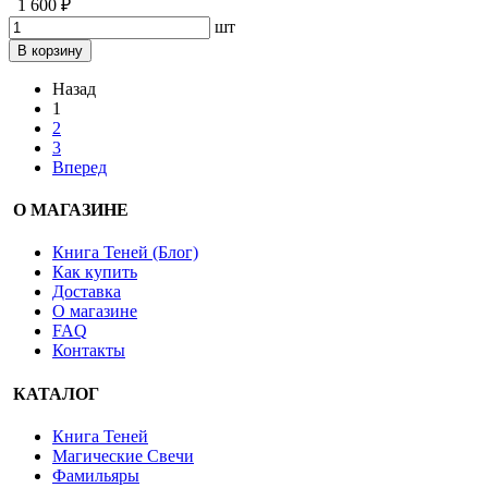
1 600 ₽
шт
В корзину
Назад
1
2
3
Вперед
О МАГАЗИНЕ
Книга Теней (Блог)
Как купить
Доставка
О магазине
FAQ
Контакты
КАТАЛОГ
Книга Теней
Магические Свечи
Фамильяры