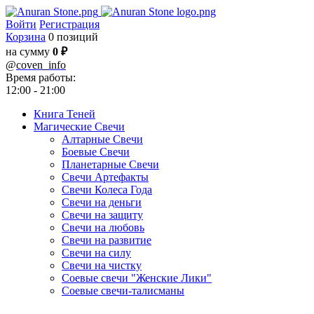
Войти
Регистрация
Корзина
0 позиций
на сумму
0 ₽
@
coven_info
Время работы:
12:00 - 21:00
Книга Теней
Магические Свечи
Алтарные Свечи
Боевые Свечи
Планетарные Свечи
Свечи Артефакты
Свечи Колеса Года
Свечи на деньги
Свечи на защиту
Свечи на любовь
Свечи на развитие
Свечи на силу
Свечи на чистку
Соевые свечи "Женские Лики"
Соевые свечи-талисманы