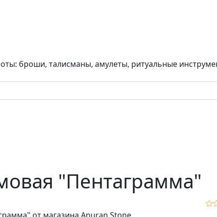
боты: броши, талисманы, амулеты, ритуальные инструм
мовая "Пентаграмма"