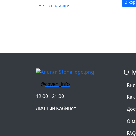
В ко
Нет в наличии
О 
@
coven_info
Кни
12:00 - 21:00
Как
Личный Кабинет
Дос
О м
FAQ