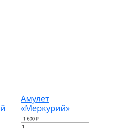
Амулет
ий
«Меркурий»
1 600 ₽