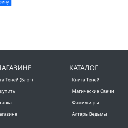
рзину
МАГАЗИНЕ
КАТАЛОГ
га Теней (Блог)
Книга Теней
 купить
Магические Свечи
тавка
Фамильяры
агазине
Алтарь Ведьмы