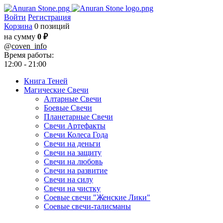
Войти
Регистрация
Корзина
0 позиций
на сумму
0 ₽
@
coven_info
Время работы:
12:00 - 21:00
Книга Теней
Магические Свечи
Алтарные Свечи
Боевые Свечи
Планетарные Свечи
Свечи Артефакты
Свечи Колеса Года
Свечи на деньги
Свечи на защиту
Свечи на любовь
Свечи на развитие
Свечи на силу
Свечи на чистку
Соевые свечи "Женские Лики"
Соевые свечи-талисманы