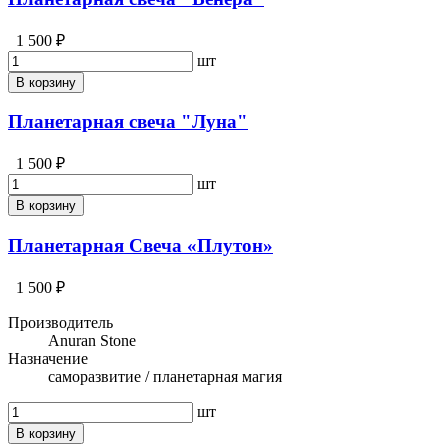
1 500 ₽
шт
В корзину
Планетарная свеча "Луна"
1 500 ₽
шт
В корзину
Планетарная Свеча «Плутон»
1 500 ₽
Производитель
Anuran Stone
Назначение
саморазвитие / планетарная магия
шт
В корзину