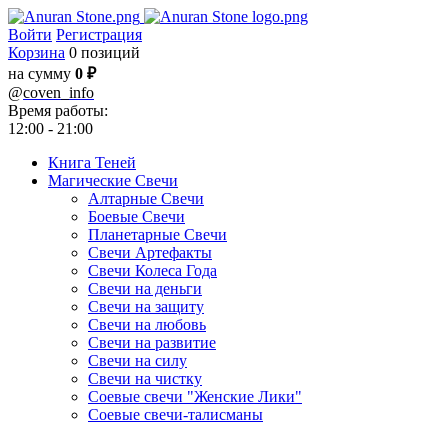
Войти
Регистрация
Корзина
0 позиций
на сумму
0 ₽
@
coven_info
Время работы:
12:00 - 21:00
Книга Теней
Магические Свечи
Алтарные Свечи
Боевые Свечи
Планетарные Свечи
Свечи Артефакты
Свечи Колеса Года
Свечи на деньги
Свечи на защиту
Свечи на любовь
Свечи на развитие
Свечи на силу
Свечи на чистку
Соевые свечи "Женские Лики"
Соевые свечи-талисманы