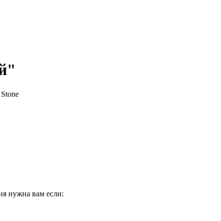
й"
ия нужна вам если: