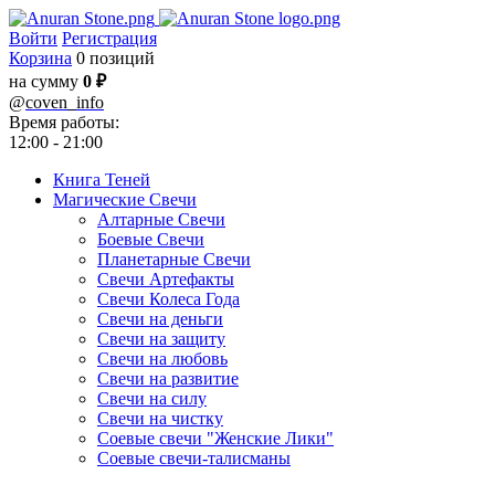
Войти
Регистрация
Корзина
0 позиций
на сумму
0 ₽
@
coven_info
Время работы:
12:00 - 21:00
Книга Теней
Магические Свечи
Алтарные Свечи
Боевые Свечи
Планетарные Свечи
Свечи Артефакты
Свечи Колеса Года
Свечи на деньги
Свечи на защиту
Свечи на любовь
Свечи на развитие
Свечи на силу
Свечи на чистку
Соевые свечи "Женские Лики"
Соевые свечи-талисманы