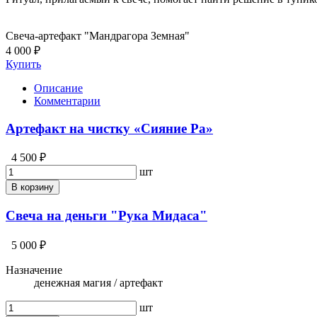
Свеча-артефакт "Мандрагора Земная"
4 000 ₽
Купить
Описание
Комментарии
Артефакт на чистку «Сияние Ра»
4 500 ₽
шт
В корзину
Свеча на деньги "Рука Мидаса"
5 000 ₽
Назначение
денежная магия / артефакт
шт