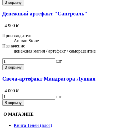
В корзину
Денежный артефакт "Сангреаль"
4 900 ₽
Производитель
Anuran Stone
Назначение
денежная магия / артефакт / саморазвитие
шт
В корзину
Свеча-артефакт Мандрагора Лунная
4 000 ₽
шт
В корзину
О МАГАЗИНЕ
Книга Теней (Блог)