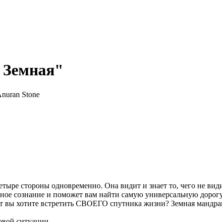
 Земная"
етыре стороны одновременно. Она видит и знает то, чего не види
енное сознание и поможет вам найти самую универсальную доро
ет вы хотите встретить СВОЕГО спутника жизни? Земная мандра
овой ситуации.