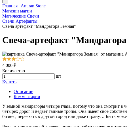
Главная | Anuran Stone
Магазин магии
Магические Свечи
Свечи Артефакты
Свеча-артефакт "Мандрагора Земная"
Свеча-артефакт "Мандрагора
4 000 ₽
Количество
шт
Купить
Описание
Комментарии
У земной мандрагоры четыре глаза, потому что она смотрит в ч
четырех дорог и ведает тайные тропы. Она имеет свое собств
бизнес, переехать в другой город или даже страну… Быть мож
Ритуал, прилагаемый к свече, помогает найти решение в тупик