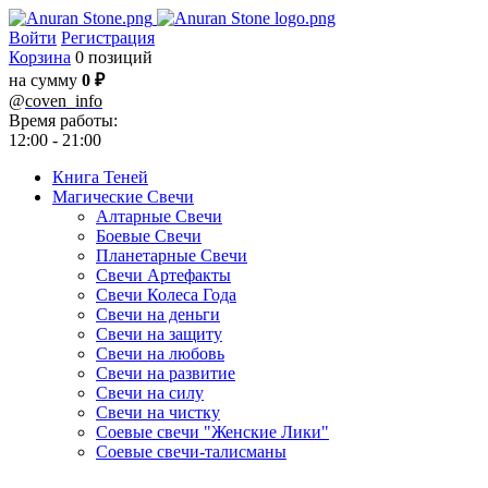
Войти
Регистрация
Корзина
0 позиций
на сумму
0 ₽
@
coven_info
Время работы:
12:00 - 21:00
Книга Теней
Магические Свечи
Алтарные Свечи
Боевые Свечи
Планетарные Свечи
Свечи Артефакты
Свечи Колеса Года
Свечи на деньги
Свечи на защиту
Свечи на любовь
Свечи на развитие
Свечи на силу
Свечи на чистку
Соевые свечи "Женские Лики"
Соевые свечи-талисманы