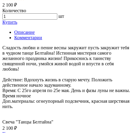
2 100 ₽
Количество
шт
Купить
Описание
Комментарии
Сладость любви и пение весны закружит пусть закружит тебя
в чудном танце Белтайна! Истинная мистерия самого
желанного праздника жизни! Прикоснись к таинству
священной ночи, умойся живой водой и впусти в себя
любовь!
Действие: Вдохнуть жизнь в старую мечту. Положить
действенное начало задуманному.
Время: С 25го апреля по 25е мая. День и фазы луны не важны.
Время ночное
Доп.материалы: огнеупорный подсвечник, красная шерстяная
нить.
Свеча "Танцы Белтайна"
2 100 ₽