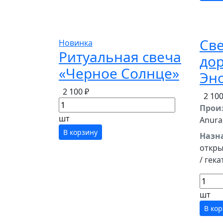
Све
Новинка
Ритуальная свеча
дор
«Черное Солнце»
Эн
2 100 ₽
2 100
Прои
шт
Anura
В корзину
Назн
откры
/ гека
шт
В ко