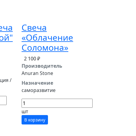
еча
Свеча
ой"
«Облачение
Соломона»
2 100 ₽
Производитель
Anuran Stone
ция /
Назначение
саморазвитие
шт
В корзину