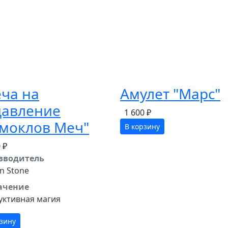
ча на
Амулет "Марс"
давление
1 600 ₽
амоклов Меч"
В корзину
 ₽
зводитель
n Stone
ачение
уктивная магия
рзину