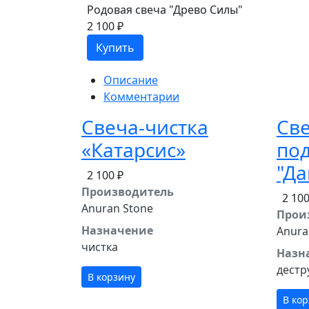
Родовая свеча "Древо Силы"
2 100 ₽
Купить
Описание
Комментарии
Свеча-чистка
Све
«Катарсис»
по
"Д
2 100 ₽
Производитель
2 100
Anuran Stone
Прои
Назначение
Anura
чистка
Назн
дестр
В корзину
В ко