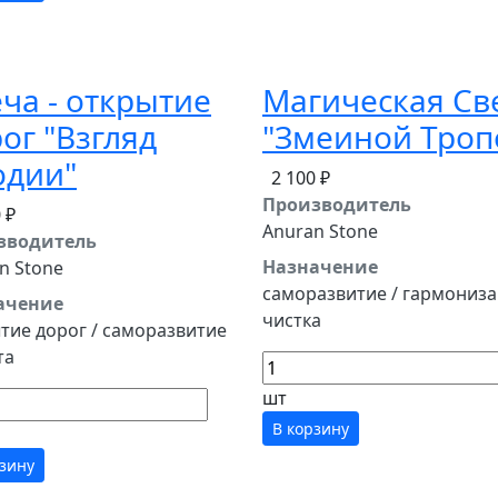
ча - открытие
Магическая Св
ог "Взгляд
"Змеиной Троп
одии"
2 100 ₽
Производитель
 ₽
Anuran Stone
зводитель
Назначение
n Stone
саморазвитие / гармониза
ачение
чистка
тие дорог / саморазвитие
та
шт
В корзину
рзину