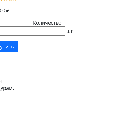
00 ₽
Количество
шт
упить
ы,
щурам.
о