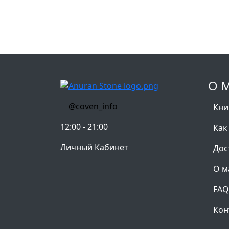
О 
@
coven_info
Кни
12:00 - 21:00
Как
Личный Кабинет
Дос
О м
FAQ
Кон