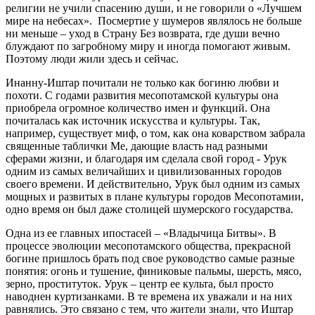
религии не учили спасению души, и не говорили о «Лучшем
мире на небесах». Посмертие у шумеров являлось не больше
ни меньше – уход в Страну Без возврата, где души вечно
блуждают по загробному миру и иногда помогают живым.
Поэтому люди жили здесь и сейчас.
Инанну-Иштар почитали не только как богиню любви и
похоти. С годами развития месопотамской культуры она
приобрела огромное количество имен и функций. Она
почиталась как источник искусства и культуры. Так,
например, существует миф, о том, как она коварством забрала
священные таблички Ме, дающие власть над разными
сферами жизни, и благодаря им сделала свой город - Урук
одним из самых величайших и цивилизованных городов
своего времени. И действительно, Урук был одним из самых
мощных и развитых в плане культуры городов Месопотамии,
одно время он был даже столицей шумерского государства.
Одна из ее главных ипостасей – «Владычица Битвы». В
процессе эволюции месопотамского общества, прекрасной
богине пришлось брать под свое руководство самые разные
понятия: огонь и тушение, финиковые пальмы, шерсть, мясо,
зерно, проституток. Урук – центр ее культа, был просто
наводнен куртизанками. В те времена их уважали и на них
равнялись. Это связано с тем, что жители знали, что Иштар