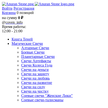
Войти
Регистрация
Корзина
0 позиций
на сумму
0 ₽
@
coven_info
Время работы:
12:00 - 21:00
Книга Теней
Магические Свечи
Алтарные Свечи
Боевые Свечи
Планетарные Свечи
Свечи Артефакты
Свечи Колеса Года
Свечи на деньги
Свечи на защиту
Свечи на любовь
Свечи на развитие
Свечи на силу
Свечи на чистку
Соевые свечи "Женские Лики"
Соевые свечи-талисманы