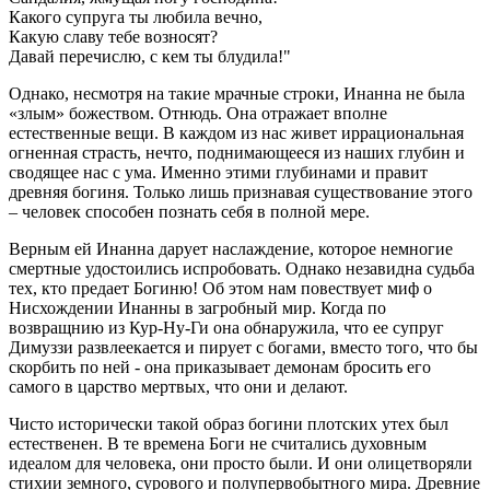
Какого супруга ты любила вечно,
Какую славу тебе возносят?
Давай перечислю, с кем ты блудила!"
Однако, несмотря на такие мрачные строки, Инанна не была
«злым» божеством. Отнюдь. Она отражает вполне
естественные вещи. В каждом из нас живет иррациональная
огненная страсть, нечто, поднимающееся из наших глубин и
сводящее нас с ума. Именно этими глубинами и правит
древняя богиня. Только лишь признавая существование этого
– человек способен познать себя в полной мере.
Верным ей Инанна дарует наслаждение, которое немногие
смертные удостоились испробовать. Однако незавидна судьба
тех, кто предает Богиню! Об этом нам повествует миф о
Нисхождении Инанны в загробный мир. Когда по
возвращнию из Кур-Ну-Ги она обнаружила, что ее супруг
Димуззи развлеекается и пирует с богами, вместо того, что бы
скорбить по ней - она приказывает демонам бросить его
самого в царство мертвых, что они и делают.
Чисто исторически такой образ богини плотских утех был
естественен. В те времена Боги не считались духовным
идеалом для человека, они просто были. И они олицетворяли
стихии земного, сурового и полупервобытного мира. Древние