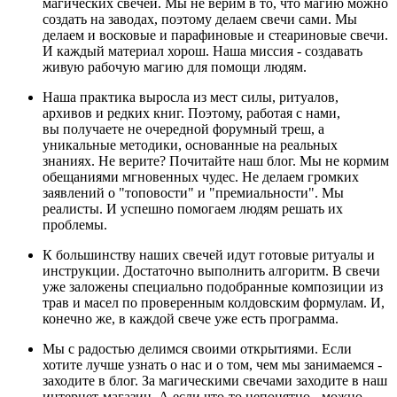
магических свечей. Мы не верим в то, что магию можно
создать на заводах, поэтому делаем свечи сами. Мы
делаем и восковые и парафиновые и стеариновые свечи.
И каждый материал хорош. Наша миссия - создавать
живую рабочую магию для помощи людям.
Наша практика выросла из мест силы, ритуалов,
архивов и редких книг. Поэтому, работая с нами,
вы получаете не очередной форумный треш, а
уникальные методики, основанные на реальных
знаниях. Не верите? Почитайте наш блог. Мы не кормим
обещаниями мгновенных чудес. Не делаем громких
заявлений о "топовости" и "премиальности". Мы
реалисты. И успешно помогаем людям решать их
проблемы.
К большинству наших свечей идут готовые ритуалы и
инструкции. Достаточно выполнить алгоритм. В свечи
уже заложены специально подобранные композиции из
трав и масел по проверенным колдовским формулам. И,
конечно же, в каждой свече уже есть программа.
Мы с радостью делимся своими открытиями. Если
хотите лучше узнать о нас и о том, чем мы занимаемся -
заходите в блог. За магическими свечами заходите в наш
интернет-магазин. А если что-то непонятно - можно