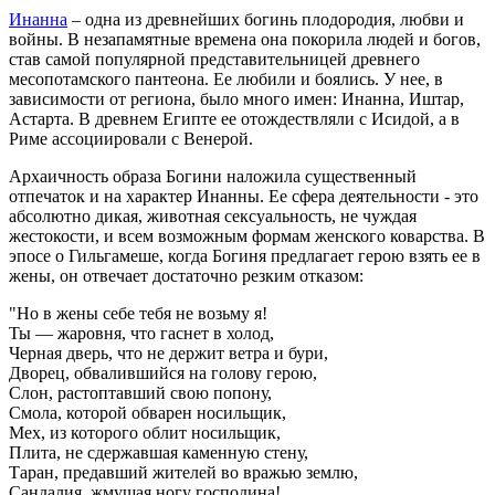
Инанна
– одна из древнейших богинь плодородия, любви и
войны. В незапамятные времена она покорила людей и богов,
став самой популярной представительницей древнего
месопотамского пантеона. Ее любили и боялись. У нее, в
зависимости от региона, было много имен: Инанна, Иштар,
Астарта. В древнем Египте ее отождествляли с Исидой, а в
Риме ассоциировали с Венерой.
Архаичность образа Богини наложила существенный
отпечаток и на характер Инанны. Ее сфера деятельности - это
абсолютно дикая, животная сексуальность, не чуждая
жестокости, и всем возможным формам женского коварства. В
эпосе о Гильгамеше, когда Богиня предлагает герою взять ее в
жены, он отвечает достаточно резким отказом:
"Но в жены себе тебя не возьму я!
Ты — жаровня, что гаснет в холод,
Черная дверь, что не держит ветра и бури,
Дворец, обвалившийся на голову герою,
Слон, растоптавший свою попону,
Смола, которой обварен носильщик,
Мех, из которого облит носильщик,
Плита, не сдержавшая каменную стену,
Таран, предавший жителей во вражью землю,
Сандалия, жмущая ногу господина!