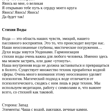
Явись ко мне, о великая
Я открываю тебе путь к сердцу моего круга
Явись! Явись! Явись!
Да будет так!
Стихия Воды
Вода — это область наших чувств, эмоций, нашего
пассивного восприятия. Это то, что происходит внутри нас.
Наши неосознанные глубины, мистические погружения…
Духи воды зовутся Ундинами. Гармонизация
стихии воды очень важна для любого человека. Именно здесь
мы можем застрять, или даже «утонуть».
Наша внутренняя вода не должна застаиваться и превращаться
в болото. Существует множество техник проработки водной
сферы. Очень много внимания этому неосознанно уделяет
психология. Магический подход к воде отличается от
психологического, сходясь с ним лишь в ряде техник. Мы
используем медитации, работу с символами и, что важнее
всего, со стихией как таковой.
Сторона: Запад
Элементы: Чаша с водой, ракушки, речные камни.