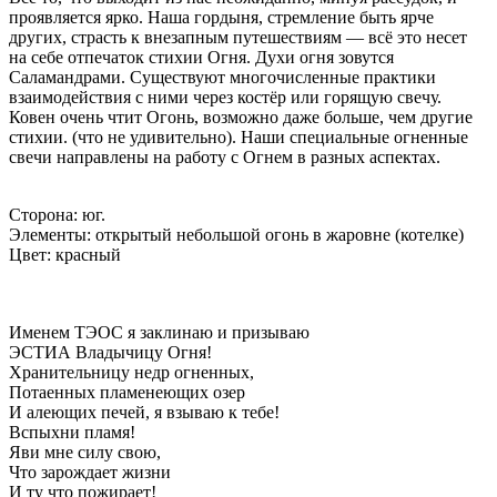
проявляется ярко. Наша гордыня, стремление быть ярче
других, страсть к внезапным путешествиям — всё это несет
на себе отпечаток стихии Огня. Духи огня зовутся
Саламандрами. Существуют многочисленные практики
взаимодействия с ними через костёр или горящую свечу.
Ковен очень чтит Огонь, возможно даже больше, чем другие
стихии. (что не удивительно). Наши специальные огненные
свечи направлены на работу с Огнем в разных аспектах.
Сторона: юг.
Элементы: открытый небольшой огонь в жаровне (котелке)
Цвет: красный
Именем ТЭОС я заклинаю и призываю
ЭСТИА Владычицу Огня!
Хранительницу недр огненных,
Потаенных пламенеющих озер
И алеющих печей, я взываю к тебе!
Вспыхни пламя!
Яви мне силу свою,
Что зарождает жизни
И ту что пожирает!