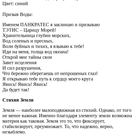
Цвет: синий
Призыв Воды:
Именем ПАНКРАТЕС я заклинаю и призываю
ТЭТИС – Царицу Морей!
Хранительница глубин морских,
Вод соленых и пресных,
Волн буйных и тихих, я взываю к тебе!
Иди на меня, толща вод океана!
Открой мне тайны свои
Завет исцеления
И сил разрушения,
Что бережно оберегаешь от непрошеных глаз!
Я открываю тебе путь к сердцу моего круга
Явись! Явись! Явись!
Да будет так!
Стихия Земли
Земля — наиболее малоподвижная из стихий. Однако, от того
не менее важная. Именно благодаря элементу земли возможна
материя как таковая. Земля это то, что фиксирует,
стабилизирует, преумножает. То, что надежно, верно,
незыблемо.