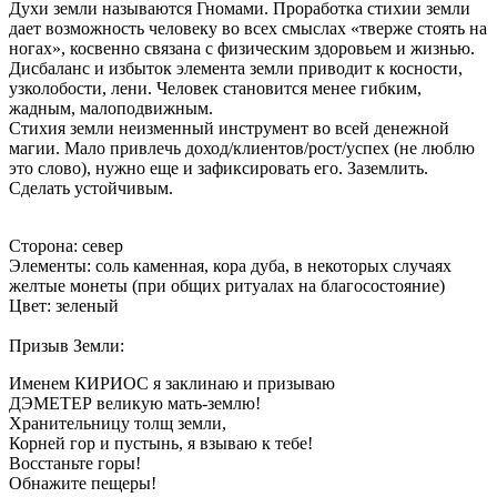
Духи земли называются Гномами. Проработка стихии земли
дает возможность человеку во всех смыслах «тверже стоять на
ногах», косвенно связана с физическим здоровьем и жизнью.
Дисбаланс и избыток элемента земли приводит к косности,
узколобости, лени. Человек становится менее гибким,
жадным, малоподвижным.
Стихия земли неизменный инструмент во всей денежной
магии. Мало привлечь доход/клиентов/рост/успех (не люблю
это слово), нужно еще и зафиксировать его. Заземлить.
Сделать устойчивым.
Сторона: север
Элементы: соль каменная, кора дуба, в некоторых случаях
желтые монеты (при общих ритуалах на благосостояние)
Цвет: зеленый
Призыв Земли:
Именем КИРИОС я заклинаю и призываю
ДЭМЕТЕР великую мать-землю!
Хранительницу толщ земли,
Корней гор и пустынь, я взываю к тебе!
Восстаньте горы!
Обнажите пещеры!