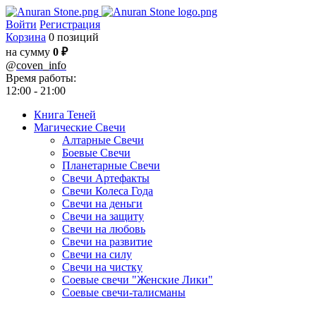
Войти
Регистрация
Корзина
0 позиций
на сумму
0 ₽
@
coven_info
Время работы:
12:00 - 21:00
Книга Теней
Магические Свечи
Алтарные Свечи
Боевые Свечи
Планетарные Свечи
Свечи Артефакты
Свечи Колеса Года
Свечи на деньги
Свечи на защиту
Свечи на любовь
Свечи на развитие
Свечи на силу
Свечи на чистку
Соевые свечи "Женские Лики"
Соевые свечи-талисманы