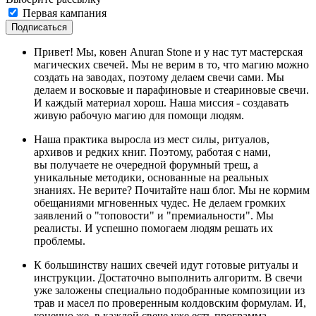
Первая кампания
Подписаться
Привет! Мы, ковен Anuran Stone и у нас тут мастерская
магических свечей. Мы не верим в то, что магию можно
создать на заводах, поэтому делаем свечи сами. Мы
делаем и восковые и парафиновые и стеариновые свечи.
И каждый материал хорош. Наша миссия - создавать
живую рабочую магию для помощи людям.
Наша практика выросла из мест силы, ритуалов,
архивов и редких книг. Поэтому, работая с нами,
вы получаете не очередной форумный треш, а
уникальные методики, основанные на реальных
знаниях. Не верите? Почитайте наш блог. Мы не кормим
обещаниями мгновенных чудес. Не делаем громких
заявлений о "топовости" и "премиальности". Мы
реалисты. И успешно помогаем людям решать их
проблемы.
К большинству наших свечей идут готовые ритуалы и
инструкции. Достаточно выполнить алгоритм. В свечи
уже заложены специально подобранные композиции из
трав и масел по проверенным колдовским формулам. И,
конечно же, в каждой свече уже есть программа.