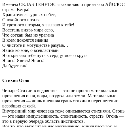
Именем СЕЛАЭ ГЕНЕТЭС я заклинаю и призываю АЙОЛОС
стража Ветра!
Хранителя лазурных небес,
Спокойного штиля
И грозного шторма, я взываю к тебе!
Восстань вихрь мира сего,
Что соткан был из урагана
В коем покоятся знания
О чистоте и могуществе разума…
Явись ко мне, о всевластный
Я открываю тебе путь к сердцу моего круга
Явись! Явись! Явись!
Да будет так!
Стихия Огня
Четыре Стихии в ведовстве — это не просто материальные
проявления огня, воды, воздуха или земли. Материальные
проявления — лишь внешняя грань стихии в переплетении
всеобщих связей.
Внутренний мир человека тоже описывается стихиями. Огонь
— это наша импульсивность, спонтанность, страсть. Огонь —
это в первую очередь область инстинктов.
Всё то, что выходит из нас неожиданно, минуя рассудок, и