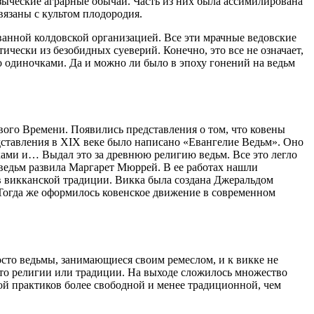
зыческие аграрные обычаи. Часть из них была ассимилирована
вязаны с культом плодородия.
ванной колдовской организацией. Все эти мрачные ведовские
ески из безобидных суеверий. Конечно, это все не означает,
о одиночками. Да и можно ли было в эпоху гонений на ведьм
вого Времени. Появились представления о том, что ковены
едставления в XIX веке было написано «Евангелие Ведьм». Оно
ами и… Выдал это за древнюю религию ведьм. Все это легло
ведьм развила Маргарет Мюррей. В ее работах нашли
 в викканской традиции. Викка была создана Джеральдом
 Тогда же оформилось ковенское движение в современном
осто ведьмы, занимающиеся своим ремеслом, и к викке не
-то религии или традиции. На выходе сложилось множество
ной практиков более свободной и менее традиционной, чем