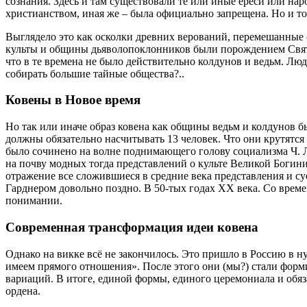
сознания. Здесь и там существовали те или иные ереси или на
христианством, иная же – была официально запрещена. Но и то
Выглядело это как осколки древних верований, перемешанные 
культы и общины дьяволопоклонников были порождением Святой
что в те времена не было действительно колдунов и ведьм. Лю
собирать большие тайные общества?..
Ковены в Новое время
Но так или иначе образ ковена как общины ведьм и колдунов 
должны обязательно насчитывать 13 человек. Что они крутятся
было сочинено на волне поднимающего голову социализма Ч. Л
на почву модных тогда представлений о культе Великой Богин
отражение все сложившиеся в средние века представления и с
Гарднером довольно поздно. В 50-тых годах XX века. Со врем
понимании.
Современная трансформация идеи ковена
Однако на викке всё не закончилось. Это пришло в Россию в н
имеем прямого отношения». После этого они (мы?) стали форм
вариаций. В итоге, единой формы, единого церемониала и обяз
ордена.