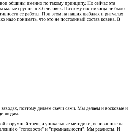
 свои общины именно по такому принципу. Но сейчас эта
ы малые группы в 3-6 человек. Поэтому нас никогда не было
тивности ее работы. При этом на наших шабалах и ритуалах
ако надо понимать, что это не постоянный состав ковена. В
а заводах, поэтому делаем свечи сами. Мы делаем и восковые и
щи людям.
едной форумный треш, а уникальные методики, основанные на
влений о "топовости" и "премиальности". Мы реалисты. И