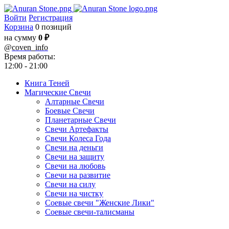
Войти
Регистрация
Корзина
0 позиций
на сумму
0 ₽
@
coven_info
Время работы:
12:00 - 21:00
Книга Теней
Магические Свечи
Алтарные Свечи
Боевые Свечи
Планетарные Свечи
Свечи Артефакты
Свечи Колеса Года
Свечи на деньги
Свечи на защиту
Свечи на любовь
Свечи на развитие
Свечи на силу
Свечи на чистку
Соевые свечи "Женские Лики"
Соевые свечи-талисманы