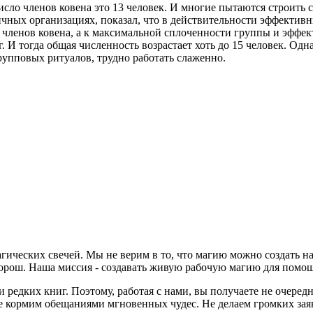
исло членов ковена это 13 человек. И многие пытаются строить
чных организациях, показал, что в действительности эффективн
 членов ковена, а к максимальной сплоченности группы и эффек
. И тогда общая численность возрастает хоть до 15 человек. Одн
групповых ритуалов, трудно работать слаженно.
агических свечей. Мы не верим в то, что магию можно создать н
хорош. Наша миссия - создавать живую рабочую магию для помо
и редких книг. Поэтому, работая с нами, вы получаете не очер
не кормим обещаниями мгновенных чудес. Не делаем громких зая