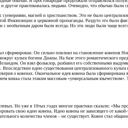
родные обычаи. В простонародье продолжали отправляться полуя
 и другое практиковалась людьми. Очевидно, что обычаи были с
с суевериями, магией и христианством. Это не было централизо
 Инквизиции и церковной пропаганды. Раздуто это было фактич
ди с необычным даром были всегда. Но эти люди были чаще всег
был сформирован. Он сильно повлиял на становление ковенов Но
 вокруг культа богини Дианы. На базе этого романтического пр
еландом. Он взял фольклор, разбавил его собственными выдумк
и. Впоследствии идею существования централизованного культа 
уеверия о ковенах. Окончальное идея ковена была сформирована
енем викка стала этаким массовым «унверсальным язычеством».
улевых. Но уже в 10тых годах многие практики сказали: «Мы пр
ировать свою идею ковена. Идею ковена не зависящего от какой
ательного количества членов – не существует. Ковен стал общи