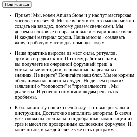
Подписаться
Привет! Мы, ковен Anuran Stone и у нас тут мастерская
магических свечей. Мы не верим в то, что магию можно
создать на заводах, поэтому делаем свечи сами. Мы
делаем и восковые и парафиновые и стеариновые свечи.
И каждый материал хорош. Наша миссия - создавать
живую рабочую магию для помощи людям.
Наша практика выросла из мест силы, ритуалов,
архивов и редких книг. Поэтому, работая с нами,
вы получаете не очередной форумный треш, а
уникальные методики, основанные на реальных
знаниях. Не верите? Почитайте наш блог. Мы не кормим
обещаниями мгновенных чудес. Не делаем громких
заявлений о "топовости" и "премиальности". Мы
реалисты. И успешно помогаем людям решать их
проблемы.
К большинству наших свечей идут готовые ритуалы и
инструкции. Достаточно выполнить алгоритм. В свечи
уже заложены специально подобранные композиции из
трав и масел по проверенным колдовским формулам. И,
конечно же, в каждой свече уже есть программа.