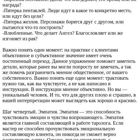
награда?
-Пятерка пентаклей. Люди идут в какое то конкретно место,
или идут без цели?
-Пятерка жезлов. Персонажи борятся друг с другом, или
пытаются что-то построить?
-Влюбленные. Что делает Ангел? Благословляет или же
изгоняет из рая?
Важно понять один момент: на практике с клиентами
объективное и субъективное значение имеет очень
постепенный переход. Данное упражнение поможет заметить
детали, которые ранее вы могли попросту не замечать, а так
же помочь разграничить мнение общественное, от вашего
собственного. Важно понять еще один момент: трактовать
нужно так, как вы чувствуете, а не как написано в
инструкции. В инструкции мнение объективно. Но вы —
уникальный человек. И то, что для других плохо и страшно, в
вашей интерпретации может выглядеть как хорошо и красиво.
Шаг четвертый. Эмпатия. Эмпатия — это способность
чувствовать эмоции и чувства вопрошающего. Эмпатия
является главной составляющей в работе таролога. Если
мастер не способен прочувствовать эмоциональную
составляющую клиента, он никогда не сможет верно
растолковать карты. Однако, тут не стоит путать с