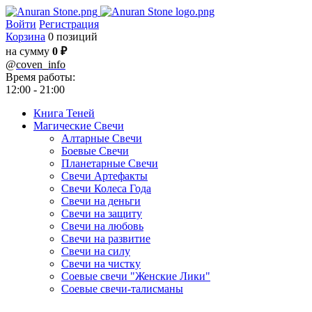
Войти
Регистрация
Корзина
0 позиций
на сумму
0 ₽
@
coven_info
Время работы:
12:00 - 21:00
Книга Теней
Магические Свечи
Алтарные Свечи
Боевые Свечи
Планетарные Свечи
Свечи Артефакты
Свечи Колеса Года
Свечи на деньги
Свечи на защиту
Свечи на любовь
Свечи на развитие
Свечи на силу
Свечи на чистку
Соевые свечи "Женские Лики"
Соевые свечи-талисманы