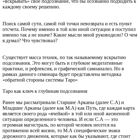
«вскрывать» свое подсознание, что бы осознанно подходить к
каждому своему решению.
Поиск самой сути, самой той точки невозврата и есть пункт
отсчета. Почему именно в той или иной ситуации я поступил
именно так а не иначе? Какие мысли мной руководили? О чем
я думал? Что чувствовал?
Существует масса техник, по так называемому вскрытию
подсознания. Это могут быть и глубокие медитативные
практики, и рефлексия, и графический самоанализ. Но в
рамках данного семинара будет представлена методика
«обратной стороны системы Таро»
Таро как ключ к глубинам подсознания
Ранее мы рассматривали Старшие Арканы (далее С.А) и
Младшие Арканы (далее как М.А) как Путь, где каждая карта
является своего рода «ячейкой» в той или иной жизненной
ситуации определенного человека. И если С.А — это
огромная магистраль, по которой человек несется на
протяжении всей жизни, то М.А специфические знаки
дорожного движения, которые как бы указывают, где стоит