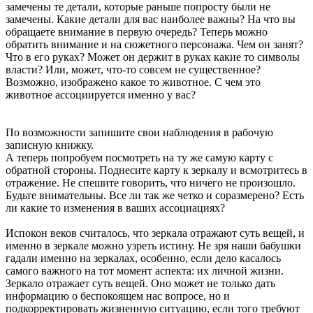
замечены те детали, которые раньше попросту были не
замечены. Какие детали для вас наиболее важны? На что вы
обращаете внимание в первую очередь? Теперь можно
обратить внимание и на сюжетного персонажа. Чем он занят?
Что в его руках? Может он держит в руках какие то символы
власти? Или, может, что-то совсем не существенное?
Возможно, изображено какое то животное. С чем это
животное ассоциируется именно у вас?
По возможности запишите свои наблюдения в рабочую
записную книжку.
А теперь попробуем посмотреть на ту же самую карту с
обратной стороны. Поднесите карту к зеркалу и всмотритесь в
отражение. Не спешите говорить, что ничего не произошло.
Будьте внимательны. Все ли так же четко и соразмерено? Есть
ли какие то изменения в ваших ассоциациях?
Испокон веков считалось, что зеркала отражают суть вещей, и
именно в зеркале можно узреть истину. Не зря наши бабушки
гадали именно на зеркалах, особенно, если дело касалось
самого важного на тот момент аспекта: их личной жизни.
Зеркало отражает суть вещей. Оно может не только дать
информацию о беспокоящем нас вопросе, но и
подкорректировать жизненную ситуацию, если того требуют