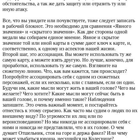
обстоятельства, а так же дать защиту или отразить ту или
иную атаку.
Все, что вы увидите или почувствуете, тоже следует записать
в рабочий блокнот. Это необходимо для сравнения «Явного
значения» и «скрытого значения». Как две стороны одной
медали мы собираем единое мнение. Явное и скрытое
значение той или иной карты в сумме дают ключ к карте, и,
соответственно, к одному из аспектов нашей жизни.
Второй шаг, это ассоциация. Вы можете использовать ту же
самую карту, а можете взять другую. Но лучше, конечно, для
проработки, использовать ту же самую. Взгляните на
сюжетную линию. Что, как вам кажется, там происходит?
Попробуйте ассоциировать себя с одним из сюжетных
персонажей, если их несколько, или с главным, если он один.
Будучи им, какие мысли могут жить в вашей голове? Чего вы
желаете? Чего хотите? Какие мысли могут сейчас быть в
вашей голове, и почему именно такие? Наблюдения
запишите. Это очень важный момент, и постарайтесь
отнестись к этому серьезно. Как часто мы судим о людях по их
внешнему виду? По угрюмости их лиц или по
вероисповеданию? Но мы никогда не ассоциировали себя с
ними и никогда не представляли, что в их голове. О чем
думает Отшельник, стоя на горе и держа факел? Или чему
может улыбаться юноша, несущийся на Колеснице?