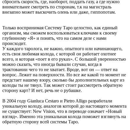
сбросить скорость, где, наоборот, поддать газу, а где нужно
внимательнее смотреть по сторонам, т.к на магистраль
внезапно может выскочить олень или даже, гиппопотам.
Только воспринимая Систему Таро целостно, как единый
организм, мы сможем воспользоваться ключами к своему
глубинному «Я» и понять, что на самом деле с нами
происходит.
У каждого таролога, не важно, опытного или начинающего,
есть своя любимая колода, с которой он работает охотнее
всего, и которая «поет в его руках». С большой уверенностью
можно сказать, что иногда бывали случаи, когда в
трактовании чего то не хватает. Вроде, вот он — ответ на
вопрос. Лежит на поверхности. Но все же какой то момент не
предстает нашему взору, сколько бы дополнительных карт из
колоды ты не тянул. Так может стоит рассмотреть обратную
сторону карт? И нет, речь не о рубашке.
В 2004 году Gianluca Cestaro и Pietro Alligo разработали
уникальную колоду, аналогов которой до настоящего момента
не существует: New Vision, что в переводе означает «Новый
взгляд». Именно эта уникальная колода поможет взглянуть на
обратную сторону всей системы Таро.