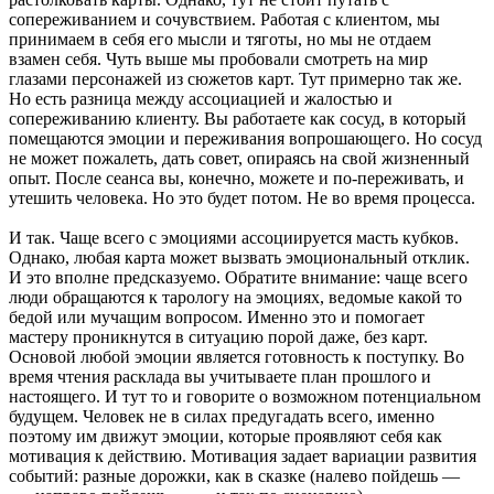
сопереживанием и сочувствием. Работая с клиентом, мы
принимаем в себя его мысли и тяготы, но мы не отдаем
взамен себя. Чуть выше мы пробовали смотреть на мир
глазами персонажей из сюжетов карт. Тут примерно так же.
Но есть разница между ассоциацией и жалостью и
сопереживанию клиенту. Вы работаете как сосуд, в который
помещаются эмоции и переживания вопрошающего. Но сосуд
не может пожалеть, дать совет, опираясь на свой жизненный
опыт. После сеанса вы, конечно, можете и по-переживать, и
утешить человека. Но это будет потом. Не во время процесса.
И так. Чаще всего с эмоциями ассоциируется масть кубков.
Однако, любая карта может вызвать эмоциональный отклик.
И это вполне предсказуемо. Обратите внимание: чаще всего
люди обращаются к тарологу на эмоциях, ведомые какой то
бедой или мучащим вопросом. Именно это и помогает
мастеру проникнутся в ситуацию порой даже, без карт.
Основой любой эмоции является готовность к поступку. Во
время чтения расклада вы учитываете план прошлого и
настоящего. И тут то и говорите о возможном потенциальном
будущем. Человек не в силах предугадать всего, именно
поэтому им движут эмоции, которые проявляют себя как
мотивация к действию. Мотивация задает вариации развития
событий: разные дорожки, как в сказке (налево пойдешь —