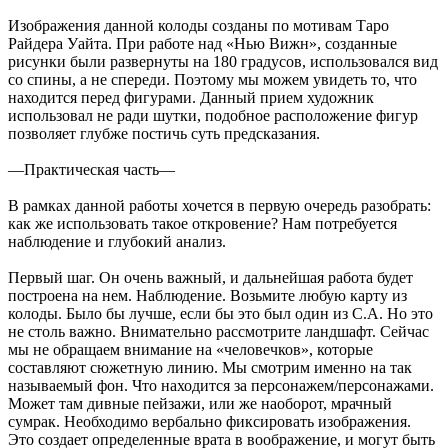
Изображения данной колоды созданы по мотивам Таро
Райдера Уайта. При работе над «Нью Вижн», созданные
рисунки были развернуты на 180 градусов, использовался вид
со спины, а не спереди. Поэтому мы можем увидеть то, что
находится перед фигурами. Данный прием художник
использовал не ради шутки, подобное расположение фигур
позволяет глубже постичь суть предсказания.
—Практическая часть—
В рамках данной работы хочется в первую очередь разобрать:
как же использовать такое откровение? Нам потребуется
наблюдение и глубокий анализ.
Первый шаг. Он очень важный, и дальнейшая работа будет
построена на нем. Наблюдение. Возьмите любую карту из
колоды. Было бы лучше, если бы это был один из С.А. Но это
не столь важно. Внимательно рассмотрите ландшафт. Сейчас
мы не обращаем внимание на «человечков», которые
составляют сюжетную линию. Мы смотрим именно на так
называемый фон. Что находится за персонажем/персонажами.
Может там дивные пейзажи, или же наоборот, мрачный
сумрак. Необходимо вербально фиксировать изображения.
Это создает определенные врата в воображение, и могут быть