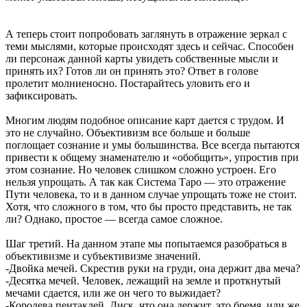
А теперь стоит попробовать заглянуть в отражение зеркал с
теми мыслями, которые происходят здесь и сейчас. Способен
ли персонаж данной карты увидеть собственные мысли и
принять их? Готов ли он принять это? Ответ в голове
пролетит молниеносно. Постарайтесь уловить его и
зафиксировать.
Многим людям подобное описание карт дается с трудом. И
это не случайно. Объективизм все больше и больше
поглощает сознание и умы большинства. Все всегда пытаются
привести к общему знаменателю и «обобщить», упростив при
этом сознание. Но человек слишком сложно устроен. Его
нельзя упрощать. А так как Система Таро — это отражение
Пути человека, то и в данном случае упрощать тоже не стоит.
Хотя, что сложного в том, что бы просто представить, не так
ли? Однако, простое — всегда самое сложное.
Шаг третий. На данном этапе мы попытаемся разобраться в
объективизме и субъективизме значений.
-Двойка мечей. Скрестив руки на груди, она держит два меча?
-Десятка мечей. Человек, лежащий на земле и проткнутый
мечами сдается, или же он чего то выжидает?
-Королева пентаклей. Диск, что она держит, это бремя, или же