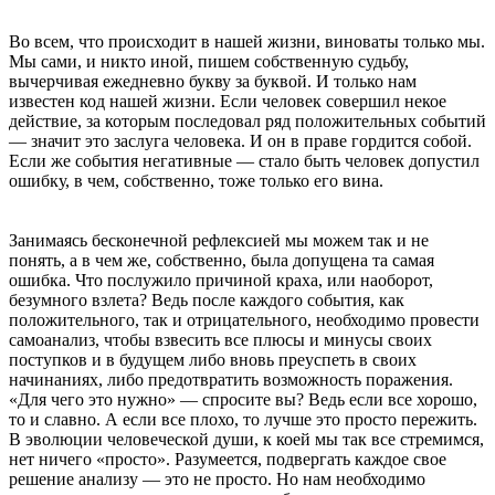
Во всем, что происходит в нашей жизни, виноваты только мы.
Мы сами, и никто иной, пишем собственную судьбу,
вычерчивая ежедневно букву за буквой. И только нам
известен код нашей жизни. Если человек совершил некое
действие, за которым последовал ряд положительных событий
— значит это заслуга человека. И он в праве гордится собой.
Если же события негативные — стало быть человек допустил
ошибку, в чем, собственно, тоже только его вина.
Занимаясь бесконечной рефлексией мы можем так и не
понять, а в чем же, собственно, была допущена та самая
ошибка. Что послужило причиной краха, или наоборот,
безумного взлета? Ведь после каждого события, как
положительного, так и отрицательного, необходимо провести
самоанализ, чтобы взвесить все плюсы и минусы своих
поступков и в будущем либо вновь преуспеть в своих
начинаниях, либо предотвратить возможность поражения.
«Для чего это нужно» — спросите вы? Ведь если все хорошо,
то и славно. А если все плохо, то лучше это просто пережить.
В эволюции человеческой души, к коей мы так все стремимся,
нет ничего «просто». Разумеется, подвергать каждое свое
решение анализу — это не просто. Но нам необходимо