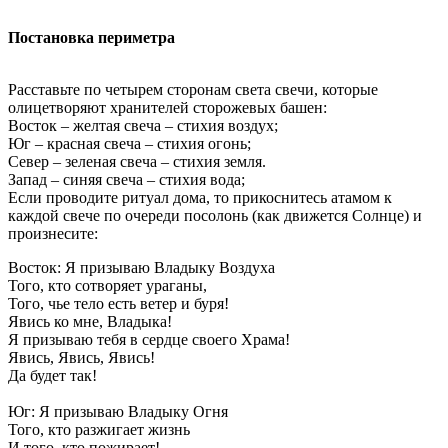
Постановка периметра
Расставьте по четырем сторонам света свечи, которые
олицетворяют хранителей сторожевых башен:
Восток – желтая свеча – стихия воздух;
Юг – красная свеча – стихия огонь;
Север – зеленая свеча – стихия земля.
Запад – синяя свеча – стихия вода;
Если проводите ритуал дома, то прикоснитесь атамом к
каждой свече по очереди посолонь (как движется Солнце) и
произнесите:
Восток: Я призываю Владыку Воздуха
Того, кто сотворяет ураганы,
Того, чье тело есть ветер и буря!
Явись ко мне, Владыка!
Я призываю тебя в сердце своего Храма!
Явись, Явись, Явись!
Да будет так!
Юг: Я призываю Владыку Огня
Того, кто разжигает жизнь
И того, кто пожирает!