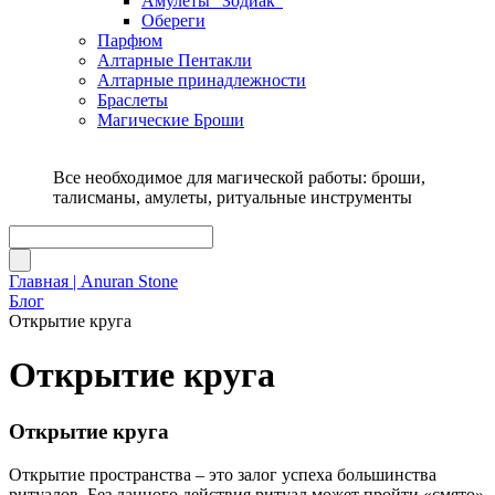
Амулеты "Зодиак"
Обереги
Парфюм
Алтарные Пентакли
Алтарные принадлежности
Браслеты
Магические Броши
Все необходимое для магической работы: броши,
талисманы, амулеты, ритуальные инструменты
Главная | Anuran Stone
Блог
Открытие круга
Открытие круга
Открытие круга
Открытие пространства – это залог успеха большинства
ритуалов. Без данного действия ритуал может пройти «смято»