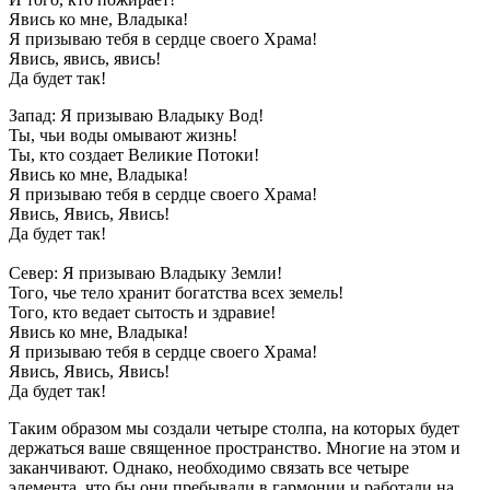
Явись ко мне, Владыка!
Я призываю тебя в сердце своего Храма!
Явись, явись, явись!
Да будет так!
Запад: Я призываю Владыку Вод!
Ты, чьи воды омывают жизнь!
Ты, кто создает Великие Потоки!
Явись ко мне, Владыка!
Я призываю тебя в сердце своего Храма!
Явись, Явись, Явись!
Да будет так!
Север: Я призываю Владыку Земли!
Того, чье тело хранит богатства всех земель!
Того, кто ведает сытость и здравие!
Явись ко мне, Владыка!
Я призываю тебя в сердце своего Храма!
Явись, Явись, Явись!
Да будет так!
Таким образом мы создали четыре столпа, на которых будет
держаться ваше священное пространство. Многие на этом и
заканчивают. Однако, необходимо связать все четыре
элемента, что бы они пребывали в гармонии и работали на