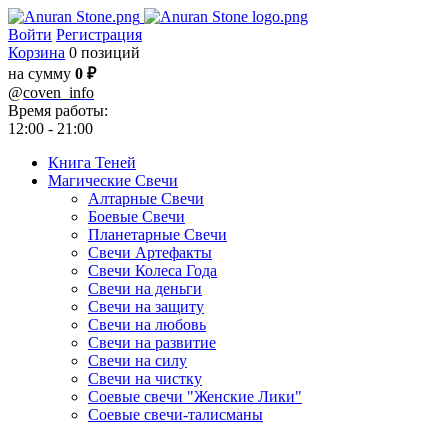
Войти
Регистрация
Корзина
0 позиций
на сумму
0 ₽
@
coven_info
Время работы:
12:00 - 21:00
Книга Теней
Магические Свечи
Алтарные Свечи
Боевые Свечи
Планетарные Свечи
Свечи Артефакты
Свечи Колеса Года
Свечи на деньги
Свечи на защиту
Свечи на любовь
Свечи на развитие
Свечи на силу
Свечи на чистку
Соевые свечи "Женские Лики"
Соевые свечи-талисманы