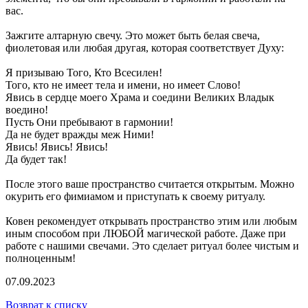
вас.
Зажгите алтарную свечу. Это может быть белая свеча,
фиолетовая или любая другая, которая соответствует Духу:
Я призываю Того, Кто Всесилен!
Того, кто не имеет тела и имени, но имеет Слово!
Явись в сердце моего Храма и соедини Великих Владык
воедино!
Пусть Они пребывают в гармонии!
Да не будет вражды меж Ними!
Явись! Явись! Явись!
Да будет так!
После этого ваше пространство считается открытым. Можно
окурить его фимиамом и приступать к своему ритуалу.
Ковен рекомендует открывать пространство этим или любым
иным способом при ЛЮБОЙ магической работе. Даже при
работе с нашими свечами. Это сделает ритуал более чистым и
полноценным!
07.09.2023
Возврат к списку