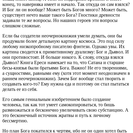
конец, то наверняка имеет и начало. Так откуда он сам взялся?
И Бог ли он вообще? Может быть Богов много? Может быть,
существует нечто выше такого Бога? Гностики древности
задавали те же вопросы. Но нашиих героев эти вопросы
слишком сложные.
Если бы создатели неочернокнижия умели думать, они бы
продумали более детальную картину космоса. Это под силу
любому низкопробному писателю фэнтези. Однако увы. Их
картина сводится к примитивному дуализму: Бог и Дьявол. И
они противостоят. И больше никого. К слову, откуда взялся
Дьявол? Книга Ереси намекает на то, что Сатана и старшие
бесы-князья были братьями Бога. Важно! Не его творениями,
а сущностями, равными ему (хотя этот момент неоднозначен в
раннем неочернокнижии). Зачем Бог вообще стал творить и
создавать кого-то? Ему нужна еда и поэтому он стал пытаться
делать ее из себя.
Его самым гениальным изобретением было создание
человека, так как тот умеет самокопироваться, то бишь
размножаться и бесконечно увеличивать свою субстанцию. А
это бесконечный источник жратвы и путь к личному
бессмертию.
Но план Бога покатился к чертям, ибо не он один хотел быть