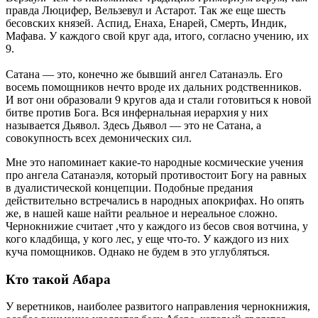
правда Люцифер, Вельзевул и Астарот. Так же еще шесть
бесовских князей. Аспид, Енаха, Енарей, Смерть, Индик,
Мафава. У каждого свой круг ада, итого, согласно учению, их
9.
Сатана — это, конечно же бывший ангел Сатанаэль. Его
восемь помощников нечто вроде их дальних родственников.
И вот они образовали 9 кругов ада и стали готовиться к новой
битве против Бога. Вся инфернальная иерархия у них
называется Дьявол. Здесь Дьявол — это не Сатана, а
совокупность всех демонических сил.
Мне это напоминает какие-то народные космические учения
про ангела Сатанаэля, который противостоит Богу на равных
в дуалистической концепции. Подобные предания
действительно встречались в народных апокрифах. Но опять
же, в нашей каше найти реальное и нереальное сложно.
Чернокнижие считает ,что у каждого из бесов своя вотчина, у
кого кладбища, у кого лес, у еще что-то. У каждого из них
куча помощников. Однако не будем в это углубляться.
Кто такой Абара
У веретников, наиболее развитого направления чернокнижия,