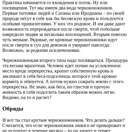
Практика начинается со вхождения в поток. Ну или
посвящения. Тут мы имеем два вида чернокнижников.
Первые потомки людей и Сатаны или Иродианы – по своей
природе несут в себе как бы бесовскую кровь и пользуются
особыми привилегиями. У них это родовое. И им даже дают
возможность перерождаться после смерти, чтоб побольше
навредили людям за несколько воплощений. Вторым повезло
чуть меньше. Рядовые, не кровные чернокнижники идут
после смерти в суп для демонов и умирают навсегда.
Возможно, за редкими исключениями.
Чернокнижникам второго типа надо посвящаться. Процедура
эта весьма мразотная. Человек идет ночью на условленное
место вроде перекрестка, кропит собственную кровь и
закликает в себя беса-подселенца, которого этой кровью
кормить и обязуется. А потом нужно сожрать землю с этого
перекрестка. Не знаю, как беса, но глистов и прочую
живность в себя подселить таким образом можно легко.
Видимо, на то и расчет?
Обряды
И вот ты стал крутым чернокнижником. Что делать дальше?
Считается, что если чернокнижник никого не приворожит и
не испортит в течение месяца – то он хиреет и теряет