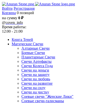
Войти
Регистрация
Корзина
0 позиций
на сумму
0 ₽
@
coven_info
Время работы:
12:00 - 21:00
Книга Теней
Магические Свечи
Алтарные Свечи
Боевые Свечи
Планетарные Свечи
Свечи Артефакты
Свечи Колеса Года
Свечи на деньги
Свечи на защиту
Свечи на любовь
Свечи на развитие
Свечи на силу
Свечи на чистку
Соевые свечи "Женские Лики"
Соевые свечи-талисманы