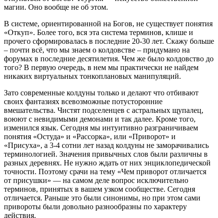
магии. Оно вообще не об этом.
В системе, ориентированной на Богов, не существует понятия
«Откуп». Более того, вся эта система терминов, клише и
прочего сформировалась в последние 20-30 лет. Скажу больше
– почти всё, что мы знаем о колдовстве – придумано на
форумах в последние десятилетия. Чем же было колдовство до
того? В первую очередь, в нем мы практически не найдем
никаких виртуальных тонкоплановых манипуляций.
Зато современные колдуны только и делают что отбивают
своих фантазиях всевозможные потусторонние
вмешательства. Чистят подселенцев с астральных щупалец,
воюют с невидимыми демонами и так далее. Кроме того,
изменился язык. Сегодня мы интуитивно разграничиваем
понятия «Остуда» и «Рассорка», или «Приворот» и
«Присуха», а 3-4 сотни лет назад колдуны не заморачивались
терминологией. Значения привычных слов были различны в
разных деревнях. Не нужно ждать от них энциклопедической
точности. Поэтому срачи на тему «Чем приворот отличается
от присушки» — на самом деле вопрос исключительно
терминов, принятых в вашем узком сообществе. Сегодня
отличается. Раньше это были синонимы, но при этом сами
привороты были довольно разнообразны по характеру
действия.