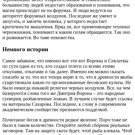
большинству людей недостает образования и понимания, что
магия происходит не на форумах. И люди ведутся на
авторитет форумных колдунов. Последние же умеют и
запугать, и завлечь человека, у которого недостает
критичности мышления. Вряд ли, все применяющие техники
чернокнижия, понимают к каким силам обращаются. Так оно
и развивается. Во тьме невежества.
Немного истории
Самое забавное, что именно вот эти вот Вороны и Севлатвы
по сути одни из тех, кто создал телеги со всеми этими
откупами, откатами и так далее. Именно им можно сказать
спасибо за то, что все теперь верят в то, что в древности якобы
существовали какие-то организованные бесовские культы. Не
было никогда никакой религии черных колдунов. Все, на чем
базируются слова того же Дмитрия Ворона – это народные
суеверия, разбавленные ложью. В лучшем случае будет ссылка
на материалы Сахарова. Последние, к слову в современном
академическом сообществе признаются подделкой.
Почитание бесов в древности редкое явление. Порч тоже не
было в таком количестве. Откройте любой сборник реальных
заговоров. Там на защиту скота будет, чтоб рыба клевала. Чтоб