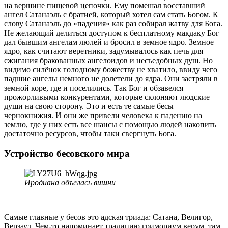
на вершине пищевой цепочки. Ему помешал восставший
ангел Сатанаэль с братией, который хотел сам стать Богом. К
слову Сатанаэль до «падения» как раз собирал жатву для Бога.
Не желающий делиться доступом к бесплатному макдаку Бог
дал бывшим ангелам люлей и бросил в земное ядро. Земное
ядро, как считают веретники, задумывалось как печь для
сжигания бракованных ангелоидов и несъедобных душ. Но
видимо силёнок голодному божеству не хватило, ввиду чего
падшие ангелы немного не долетели до ядра. Они застряли в
земной коре, где и поселились. Так Бог и обзавелся
прожорливыми конкурентами, которые склоняют людские
души на свою сторону. Это и есть те самые бесы
чернокнижия. И они же привели человека к падению на
землю, где у них есть все шансы с помощью людей накопить
достаточно ресурсов, чтобы таки свергнуть Бога.
Устройство бесовского мира
Иродиана объелась вишни
Самые главные у бесов это адская триада: Сатана, Велигор,
Верзаул. Чем-то напоминает традицию гримориум верум, там