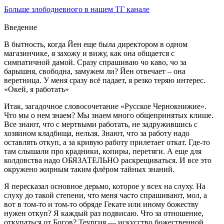
Больше злободневного в нашем ТГ канале
Введение
В бытность, когда Йен еще была директором в одном
магазинчике, я захожу и вижу, как она общается с
симпатичной дамой. Сразу спрашиваю чо каво, чо за
барышня, свободна, замужем ли? Йен отвечает – она
веретница. У меня сразу всё падает, я резко теряю интерес.
«Окей, я работать»
Итак, загадочное словосочетание «Русское Чернокнижие».
Что мы о нем знаем? Мы знаем много общепринятых клише.
Все знают, что с мертвыми работать, не задружившись с
хозяином кладбища, нельзя. Знают, что за работу надо
оставлять откуп, а за кривую работу прилетает откат. Где-то
там слышали про крадники, копиры, перетяги. А еще для
колдовства надо ОБЯЗАТЕЛЬНО раскрещиваться. И все это
окружено жирным таким флёром тайных знаний.
Я пересказал основное дерьмо, которое у всех на слуху. На
слуху до такой степени, что меня часто спрашивают, мол, а
вот в том-то и том-то обряде Гекате или иному божеству
нужен откуп? Я каждый раз подвисаю. Что за отношение,
откупаться от Богов? Теургия — искусство божественной