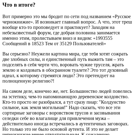
Что в итоге?
Вот примерно это мы бродит по сети под названием «Русское
чернокнижие». И возникает главный вопрос. А что, этот треш
вообще кто-то проповедует и практикует? Заходим на
небезызвестный форум, где добрая половина занимается
именно этим, пролистываем вниз и видим: «1993555
Сообщений в 18523 Тем от 35129 Пользователей»
Вы серьезно? Неужели картина мира, где тебя хотят сожрать
две злобных силы, и единственный путь выжить там – это
подселять в себя черти что, воровать чужие труселя, жрать
землю и колдовать в обосранном туалете? Это тот духовный
идеал, к которому стремятся люди? Это претендует на
полноценную религию?!
На самом деле, конечно же, нет. Большинство людей повелись
на эстетику, чем-то напоминающую деревенское колдовство.
Кто-то просто не разобрался, а тут сразу пиар: "Колдунство
сильное, как земля могильная!" Надо сказать, что все эти
сортирные заговоры с воровством трусов и засовывания
селедки себе во влагалище для привлечения мужа –
действительно иногда встречались в аутентичных заговорах.
Но только это не было основой аутента. И это не делает
чернокнижие менее отвратительным. К сожалению,