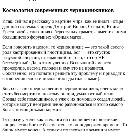
Космология современных чернокнижников
Итак, сейчас я расскажу о картине мира, как ее видят «отцы»
данной системы. Сиречь Дмитрий Ворон, Севлатв, Книга
Ереси, якобы слизанная с берестяных грамот, а вместе с ними
большинство форумных чОрных магов.
Если говорить в целом, то чернокнижие — это такой своего
рода кастрированный гностицизм. Бог — это сгусток
разумной энергии, страдающий от того, что он НЕ
бессмертный. Да, в этих учениях Всевышний смертен,
прожорлив, весьма голоден и ему это не нравится.
Собственно, его попытки решить эту проблему и приводят к
сотворению мира и появлению еды (нас с вами).
Бог, согласно представлениям чернокнижников, очень хочет
стать бессмертным, поэтому он придумал хитрый план.
Создал себе помощников, а уже с их помощью создал людей,
которые могут неограниченно размножаться и этого самого
Бога с помощниками кормить.
Тут сразу у меня как «теолога на полшишечки» возникает
вопрос: если Бог не бессмертен, то он подвержен времени. То
бишь, имеет конец. А если он подвержен времени и имеет