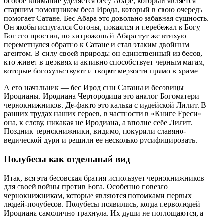
особое внимание уделяется бесу Абаре, который является
старшим помощником беса Ирода, который в свою очередь
помогает Сатане. Бес Абара это довольно забавная сущность.
Он якобы испугался Сотоны, покаялся и перебежал к Богу,
Бог его простил, но хитрожопый Абара тут же втихую
переметнулся обратно к Сатане и стал этаким двойным
агентом. В силу своей природы он единственный из бесов,
кто живет в церквях и активно способствует черным магам,
которые богохульствуют и творят мерзости прямо в храме.
А его начальник — бес Ирод сын Сатаны и бесовицы
Иродианы. Иродиана Чертородица это аналог Богоматери
чернокнижников. Де-факто это калька с иудейской Лилит. В
ранних трудах наших героев, в частности в «Книге Ереси»
она, к слову, никакая не Иродиана, а вполне себе Лилит.
Поздник чернокнижники, видимо, покурили славяно-
ведической дури и решили ее несколько русифицировать.
Полубесы как отдельный вид
Итак, вся эта бесовская братия использует чернокнижников
для своей войны против Бога. Особенно повезло
чернокнижникам, которые являются потомками первых
людей-полубесов. Полубесы появились, когда перволюдей
Иродиана самолично трахнула. Их души не поглощаются, а