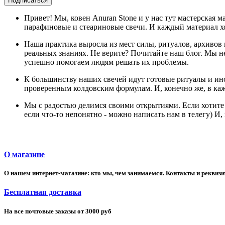
Подписаться
Привет! Мы, ковен Anuran Stone и у нас тут мастерская м
парафиновые и стеариновые свечи. И каждый материал 
Наша практика выросла из мест силы, ритуалов, архивов 
реальных знаниях. Не верите? Почитайте наш блог. Мы 
успешно помогаем людям решать их проблемы.
К большинству наших свечей идут готовые ритуалы и ин
проверенным колдовским формулам. И, конечно же, в каж
Мы с радостью делимся своими открытиями. Если хотите л
если что-то непонятно - можно написать нам в телегу) И
О магазине
О нашем интернет-магазине: кто мы, чем занимаемся. Контакты и реквиз
Бесплатная доставка
На все почтовые заказы от 3000 руб