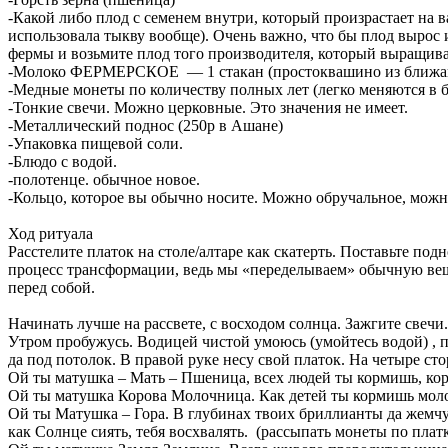
-Какой либо плод с семенем внутри, который произрастает на в
использовала тыкву вообще). Очень важно, что бы плод вырос им
фермы и возьмите плод того производителя, который выращив
-Молоко ФЕРМЕРСКОЕ — 1 стакан (простоквашино из ближай
-Медные монеты по количеству полных лет (легко меняются в
-Тонкие свечи. Можно церковные. Это значения не имеет.
-Металлический поднос (250р в Ашане)
-Упаковка пищевой соли.
-Блюдо с водой.
-полотенце. обычное новое.
-Кольцо, которое вы обычно носите. Можно обручальное, мож
Ход ритуала
Расстелите платок на столе/алтаре как скатерть. Поставьте под
процесс трансформации, ведь мы «переделываем» обычную вещь
перед собой.
Начинать лучше на рассвете, с восходом солнца. Зажгите свеч
Утром пробужусь. Водицей чистой умоюсь (умойтесь водой) , п
да под потолок. В правой руке несу свой платок. На четыре ст
Ой ты матушка – Мать – Пшеница, всех людей ты кормишь, корми
Ой ты матушка Корова Молочница. Как детей ты кормишь молоко
Ой ты Матушка – Гора. В глубинах твоих бриллианты да жемчу
как Солнце сиять, тебя восхвалять. (рассыпать монеты по плат