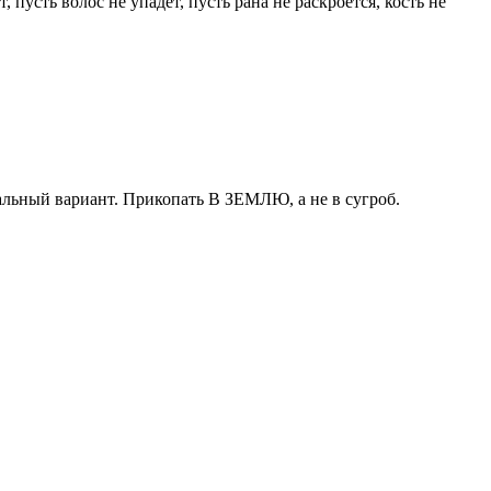
пусть волос не упадет, пусть рана не раскроется, кость не
альный вариант. Прикопать В ЗЕМЛЮ, а не в сугроб.