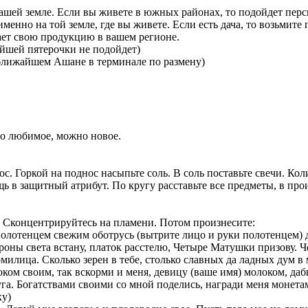
ашей земле. Если вы живете в южных районах, то подойдет персик
енно на той земле, где вы живете. Если есть дача, то возьмите 
ает свою продукцию в вашем регионе.
шей пятерочки не подойдет)
 ближайшем Ашане в терминале по размену)
но любимое, можно новое.
нос. Горкой на поднос насыпьте соль. В соль поставьте свечи. Ко
 в защитный атрибут. По кругу расставьте все предметы, в про
и. Сконцентрируйтесь на пламени. Потом произнесите:
олотенцем свежим оботрусь (вытрите лицо и руки полотенцем) д
ороны света встану, платок расстелю, Четыре Матушки призову. 
лица. Сколько зерен в тебе, столько славных да ладных дум в м
м своим, так вскорми и меня, девицу (ваше имя) молоком, дабы 
га. Богатствами своими со мной поделись, награди меня монетам
ку)