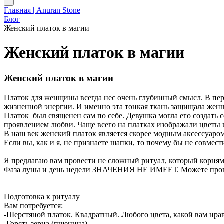
Главная | Anuran Stone
Блог
Женский платок в магии
Женский платок в магии
Женский платок в магии
Платок для женщины всегда нес очень глубинный смысл. В пер
жизненной энергии. И именно эта тонкая ткань защищала женщин
Платок был священен сам по себе. Девушка могла его создать с
проявлением любви. Чаще всего на платках изображали цветы 
В наш век женский платок является скорее модным аксессуаро
Если вы, как и я, не признаете шапки, то почему бы не совмес
Я предлагаю вам провести не сложный ритуал, который корням
Фаза луны и день недели ЗНАЧЕНИЯ НЕ ИМЕЕТ. Можете провод
Подготовка к ритуалу
Вам потребуется:
-Шерстяной платок. Квадратный. Любого цвета, какой вам нра
-Горсть зерна (пшеница)