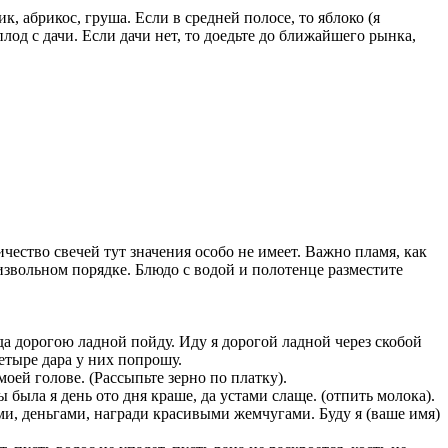
, абрикос, груша. Если в средней полосе, то яблоко (я
плод с дачи. Если дачи нет, то доедьте до ближайшего рынка,
личество свечей тут значения особо не имеет. Важно пламя, как
извольном порядке. Блюдо с водой и полотенце разместите
а дорогою ладной пойду. Иду я дорогой ладной через скобой
Четыре дара у них попрошу.
оей голове. (Рассыпьте зерно по платку).
была я день ото дня краше, да устами слаще. (отпить молока).
и, деньгами, награди красивыми жемчугами. Буду я (ваше имя)