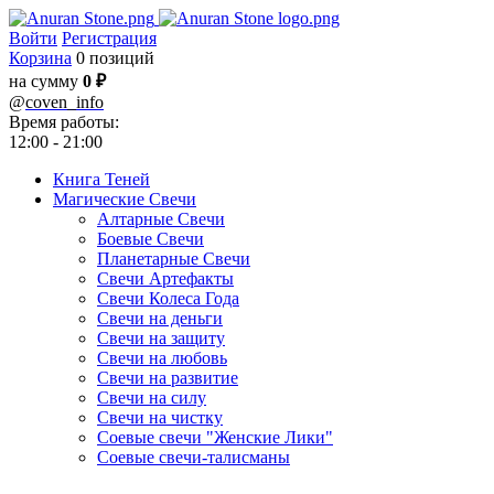
Войти
Регистрация
Корзина
0 позиций
на сумму
0 ₽
@
coven_info
Время работы:
12:00 - 21:00
Книга Теней
Магические Свечи
Алтарные Свечи
Боевые Свечи
Планетарные Свечи
Свечи Артефакты
Свечи Колеса Года
Свечи на деньги
Свечи на защиту
Свечи на любовь
Свечи на развитие
Свечи на силу
Свечи на чистку
Соевые свечи "Женские Лики"
Соевые свечи-талисманы