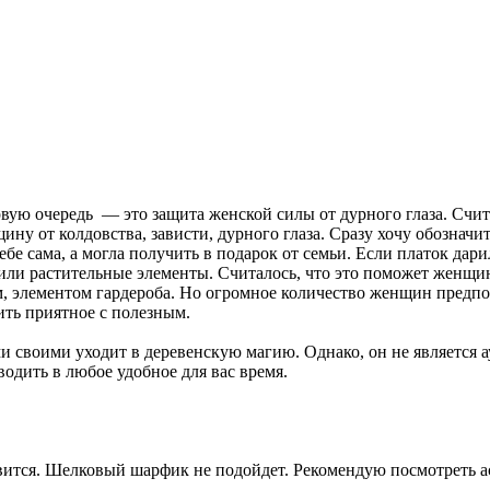
вую очередь — это защита женской силы от дурного глаза. Счит
у от колдовства, зависти, дурного глаза. Сразу хочу обозначит
ебе сама, а могла получить в подарок от семьи. Если платок да
или растительные элементы. Считалось, что это поможет женщин
м, элементом гардероба. Но огромное количество женщин предпо
тить приятное с полезным.
и своими уходит в деревенскую магию. Однако, он не является 
ить в любое удобное для вас время.
вится. Шелковый шарфик не подойдет. Рекомендую посмотреть а