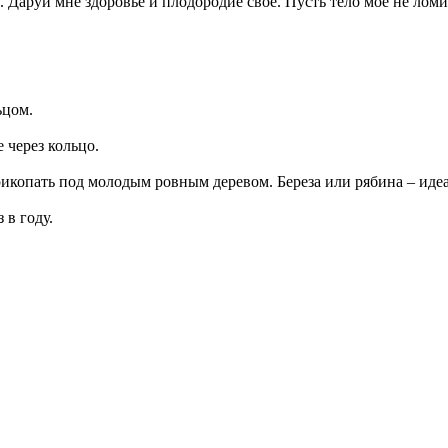
аруй мне здоровье и плодородие свое. Пусть тело мое не ломит, 
ьцом.
 через кольцо.
прикопать под молодым ровным деревом. Береза или рябина – иде
 в году.