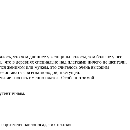
алось, что чем длиннее у женщины волосы, тем больше у нее
ь, что в деревнях специально над платками ничего не шептали.
рился женихом или мужем, это считалось очень высоким
е оставаться всегда молодой, цветущей.
читает носить именно платок. Особенно зимой.
аутентичным.
ссортимент павлопосадских платков.