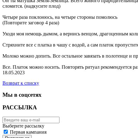
Ой ты матушка Земля-Землица. Всего живого прародительница. Д
сломится. (надкусите плод)
Четыре раза поклонюсь, на четыре стороны помолюсь
(Повторите заговор 4 раза)
Уходи моя немощь дымом, а вернись венцом, драгоценным кол
Стряхните все с платка в чашу с водой, а сам платок пропустите
Молоко можно допить. Все остальное завязать в полотенце и 
Все. Платок можно носить. Повторять ритуал рекомендуется раз
18.05.2023
Возврат к списку
Мы в соцсетях
РАССЫЛКА
Выберите рассылку
Первая кампания