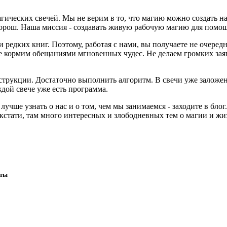
агических свечей. Мы не верим в то, что магию можно создать н
хорош. Наша миссия - создавать живую рабочую магию для помо
и редких книг. Поэтому, работая с нами, вы получаете не очер
не кормим обещаниями мгновенных чудес. Не делаем громких зая
струкции. Достаточно выполнить алгоритм. В свечи уже заложе
дой свече уже есть программа.
учше узнать о нас и о том, чем мы занимаемся - заходите в блог
, кстати, там много интересных и злободневных тем о магии и ж
иты