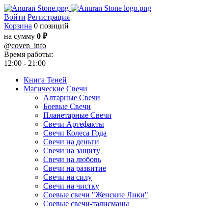
Войти
Регистрация
Корзина
0 позиций
на сумму
0 ₽
@
coven_info
Время работы:
12:00 - 21:00
Книга Теней
Магические Свечи
Алтарные Свечи
Боевые Свечи
Планетарные Свечи
Свечи Артефакты
Свечи Колеса Года
Свечи на деньги
Свечи на защиту
Свечи на любовь
Свечи на развитие
Свечи на силу
Свечи на чистку
Соевые свечи "Женские Лики"
Соевые свечи-талисманы