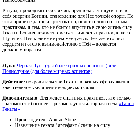
Ритуал, проводимый со свечой, предполагает впускание в
себя энергий Богини, становление для Нее точкой опоры. По
этой причине данный артефакт подойдет только опытным
практикам, и тем, кто не боится впустить в свою жизнь силу
Гекаты. Богиня незаметно меняет личность практикующего.
Шутить с Ней крайне не рекомендуется. Тем же, кто чист
сердцем и готов к взаимодействию с Ней – воздастся
должным образом.
Луна:
Черная Луна (для более грозных аспектов) или
Полнолуние (для более мирных аспектов)
Действие:
покровительство Гекаты в разных сферах жизни,
значительное увеличение колдовской силы.
Дополнительно:
Для менее опытных практиков, кто только
знакомится с богиней – рекомендуется алтарная свеча
«Танец
Гекаты»
Производитель
Anuran Stone
Назначение
геката / артефакт / свечи на силу