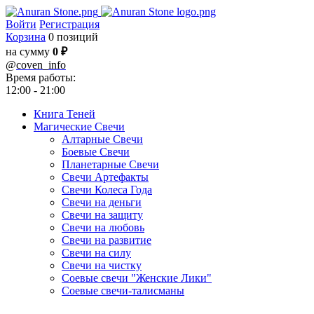
Войти
Регистрация
Корзина
0 позиций
на сумму
0 ₽
@
coven_info
Время работы:
12:00 - 21:00
Книга Теней
Магические Свечи
Алтарные Свечи
Боевые Свечи
Планетарные Свечи
Свечи Артефакты
Свечи Колеса Года
Свечи на деньги
Свечи на защиту
Свечи на любовь
Свечи на развитие
Свечи на силу
Свечи на чистку
Соевые свечи "Женские Лики"
Соевые свечи-талисманы