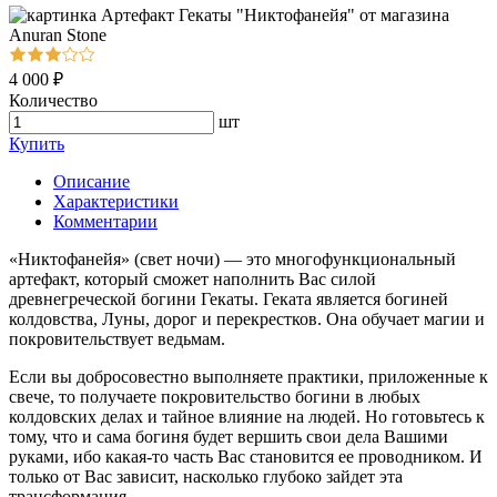
4 000 ₽
Количество
шт
Купить
Описание
Характеристики
Комментарии
«Никтофанейя» (свет ночи) — это многофункциональный
артефакт, который сможет наполнить Вас силой
древнегреческой богини Гекаты. Геката является богиней
колдовства, Луны, дорог и перекрестков. Она обучает магии и
покровительствует ведьмам.
Если вы добросовестно выполняете практики, приложенные к
свече, то получаете покровительство богини в любых
колдовских делах и тайное влияние на людей. Но готовьтесь к
тому, что и сама богиня будет вершить свои дела Вашими
руками, ибо какая-то часть Вас становится ее проводником. И
только от Вас зависит, насколько глубоко зайдет эта
трансформация.