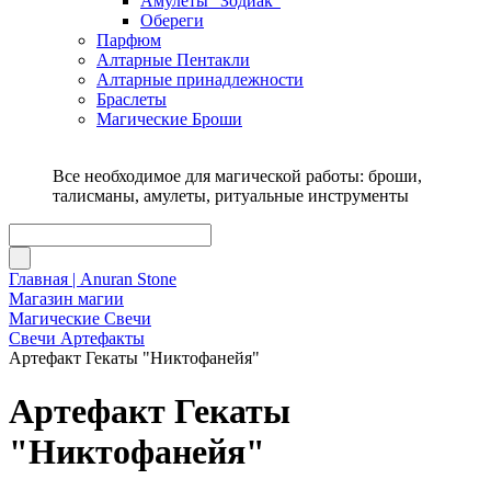
Амулеты "Зодиак"
Обереги
Парфюм
Алтарные Пентакли
Алтарные принадлежности
Браслеты
Магические Броши
Все необходимое для магической работы: броши,
талисманы, амулеты, ритуальные инструменты
Главная | Anuran Stone
Магазин магии
Магические Свечи
Свечи Артефакты
Артефакт Гекаты "Никтофанейя"
Артефакт Гекаты
"Никтофанейя"