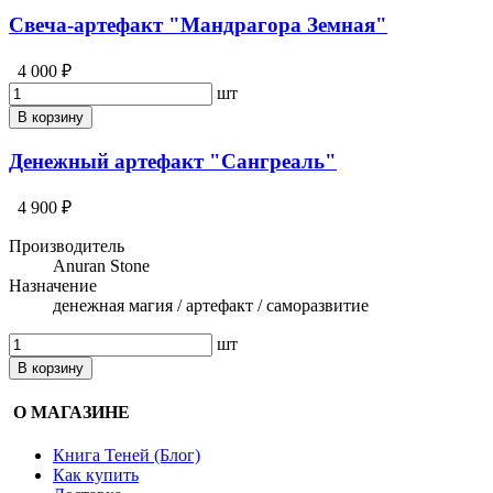
Свеча-артефакт "Мандрагора Земная"
4 000 ₽
шт
В корзину
Денежный артефакт "Сангреаль"
4 900 ₽
Производитель
Anuran Stone
Назначение
денежная магия / артефакт / саморазвитие
шт
В корзину
О МАГАЗИНЕ
Книга Теней (Блог)
Как купить