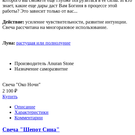
которого вы сможете еще глубже погрузиться в ее силы. И кто
знает, какие еще дары даст Вам Богиня в процессе этой
работы? Это зависит только от вас...
Действие:
усиление чувствительности, развитие интуиции.
Свеча рассчитана на многоразовое использование.
Луна:
растущая или полнолуние
Производитель
Anuran Stone
Назначение
саморазвитие
Свеча "Око Ночи"
2 100 ₽
Купить
Описание
Характеристики
Комментарии
Свеча "Шепот Сина"