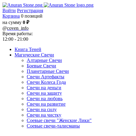
Войти
Регистрация
Корзина
0 позиций
на сумму
0 ₽
@
coven_info
Время работы:
12:00 - 21:00
Книга Теней
Магические Свечи
Алтарные Свечи
Боевые Свечи
Планетарные Свечи
Свечи Артефакты
Свечи Колеса Года
Свечи на деньги
Свечи на защиту
Свечи на любовь
Свечи на развитие
Свечи на силу
Свечи на чистку
Соевые свечи "Женские Лики"
Соевые свечи-талисманы