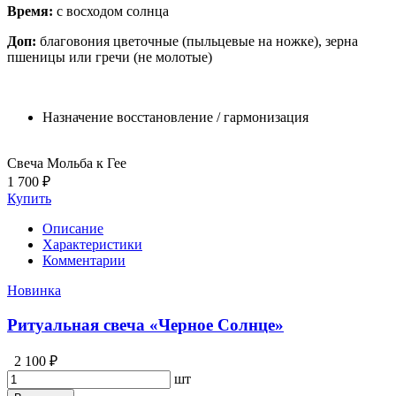
В
р
емя
:
с восходом солнца
Доп:
благовония цветочные (пыльцевые на ножке), зерна
пшеницы или гречи (не молотые)
Назначение
восстановление / гармонизация
Свеча Мольба к Гее
1 700 ₽
Купить
Описание
Характеристики
Комментарии
Новинка
Ритуальная свеча «Черное Солнце»
2 100 ₽
шт