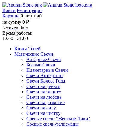
Войти
Регистрация
Корзина
0 позиций
на сумму
0 ₽
@
coven_info
Время работы:
12:00 - 21:00
Книга Теней
Магические Свечи
Алтарные Свечи
Боевые Свечи
Планетарные Свечи
Свечи Артефакты
Свечи Колеса Года
Свечи на деньги
Свечи на защиту
Свечи на любовь
Свечи на развитие
Свечи на силу
Свечи на чистку
Соевые свечи "Женские Лики"
Соевые свечи-талисманы