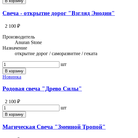
В корзину
Свеча - открытие дорог "Взгляд Энодии"
2 100 ₽
Производитель
Anuran Stone
Назначение
открытие дорог / саморазвитие / геката
шт
В корзину
Новинка
Родовая свеча "Древо Силы"
2 100 ₽
шт
В корзину
Магическая Свеча "Змеиной Тропой"