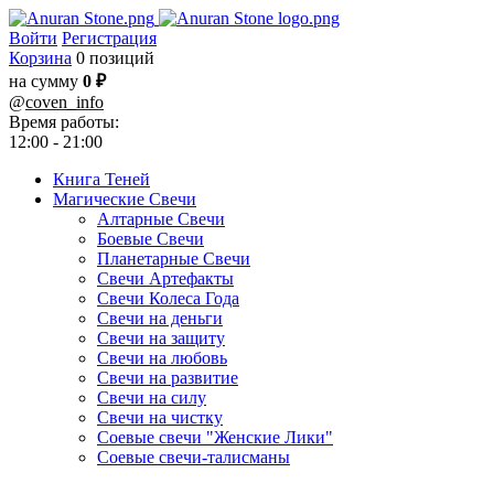
Войти
Регистрация
Корзина
0 позиций
на сумму
0 ₽
@
coven_info
Время работы:
12:00 - 21:00
Книга Теней
Магические Свечи
Алтарные Свечи
Боевые Свечи
Планетарные Свечи
Свечи Артефакты
Свечи Колеса Года
Свечи на деньги
Свечи на защиту
Свечи на любовь
Свечи на развитие
Свечи на силу
Свечи на чистку
Соевые свечи "Женские Лики"
Соевые свечи-талисманы