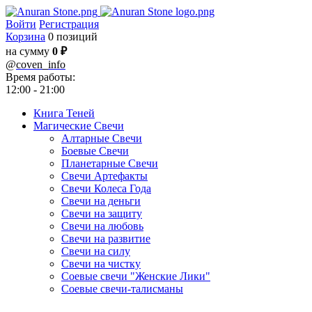
Войти
Регистрация
Корзина
0 позиций
на сумму
0 ₽
@
coven_info
Время работы:
12:00 - 21:00
Книга Теней
Магические Свечи
Алтарные Свечи
Боевые Свечи
Планетарные Свечи
Свечи Артефакты
Свечи Колеса Года
Свечи на деньги
Свечи на защиту
Свечи на любовь
Свечи на развитие
Свечи на силу
Свечи на чистку
Соевые свечи "Женские Лики"
Соевые свечи-талисманы