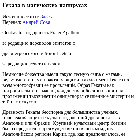
Геката в магических папирусах
Источник статьи:
Здесь
Перевел:
Андрей Сова
Особая благодарность Frater Agathon
за редакцию переводов эпитетов с
древнегреческого и Soror Laetitia
за редакцию текста в целом.
Немногие божества имели такую тесную связь с магами,
ведьмами и иными практикующими, какую имеет Геката во
всем многообразии ее проявлений. Образ Гекаты как
покровительницы магии, колдовства и богини границ на
протяжении тысячелетий олицетворял священные мистерии и
тайные искусства.
Древность Гекаты бесспорна для большинства ученых,
прослеживающих ее культ в отдаленной древности — в
Анатолии или Фракии. Крупный культовый центр богини
был сосредоточен преимущественно в юго-западном
Анатолийском регионе Карии, где, как предполагалось, ее