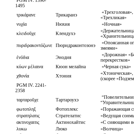
PGM IV. 1390-
1495
«Трехголовая»,
τρικάρανε
Трикаранэ
«Трехликая»
νυχία
Нюхия
«Ночная»
«Держательница
κλειδοῦχε
Клеидухэ
«Хранительниц
«Опоясанная о
πυριδρακοντόζωνε
Пюридраконтозонэ
змеями»
«Дорожная» «Б
ἐνόδια
Энодия
перекрестков»
κύων μέλαινα
Кюон мелайна
«Черная сука»
«Хтоническая»,
χθονία
Хтония
(скорее «Подзем
PGM IV. 2241-
2358
“Повелительниц
ταρταροῦχε
Тартароухэ
“Управительниц
φωτοπληξ
Фотоплекс
«Поражающая с
στρατηλατις
Стрателатис
«Ведущая сонм
ακτινοχαιτις
Актинохайтис
«С сияющими в
λυκω
Люко
«Волчица»