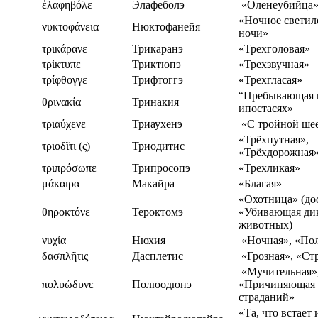
ἐλαφηβόλε
Элафеболэ
«Оленеубийца
«Ночное светил
νυκτοφάνεια
Нюктофанейя
ночи»
τρικάρανε
Трикаранэ
«Трехголовая»
τρίκτυπε
Триктюпэ
«Трехзвучная»
τρίφθογγε
Трифтоггэ
«Трехгласая»
“Пребывающая в
θρινακία
Тринакия
ипостасях»
τριαύχενε
Триаухенэ
«С тройной ше
«Трёхпутная»,
τριοδῖτι (ς)
Триодитис
«Трёхдорожная
τριπρόσωπε
Трипросопэ
«Трехликая»
μάκαιρα
Макайра
«Благая»
«Охотница» (дос
θηροκτόνε
Тероктомэ
«Убивающая ди
животных)
νυχία
Нюхия
«Ночная», «По
δασπλῆτις
Дасплетис
«Грозная», «Ст
«Мучительная»
πολυώδυνε
Полюодюнэ
«Причиняющая 
страданий»
«Та, что встает 