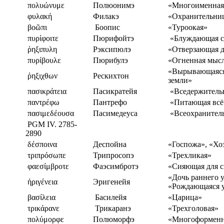
πολυώνυμε
Полюонимэ
«Многоименная
φυλακή
Филакэ
«Охранительни
βοῶπι
Боопис
«Туроокая»
πυρίφοιτε
Пюрифойтэ
«Блуждающая с
ῤηξιπυλη
Рэксипюлэ
«Отверзающая д
πυρίβουλε
Пюрибулэ
«Огненная мыс
«Вырывающаяся
ῤηξιχθων
Рескихтон
земли»
πασικράτεια
Пасикратейя
«Вседержитель
παντρέφω
Пантрефо
«Питающая всё
πασιμεδέουσα
Пасимедеуса
«Всеохранител
PGM IV. 2785-
2890
δέσποινα
Деспойна
«Госпожа», «Хо
τριπρόσωπε
Трипросопэ
«Трехликая»
φαεσίμβροτε
Фаэсимбротэ
«Сияющая для 
«Дочь раннего у
ἠριγένεια
Эригенейя
«Рождающаяся 
βασίλεια
Басилейя
«Царица»
τρικάρανε
Трикаранэ
«Трехголовая»
πολύμορφε
Полюморфэ
«Многоформенн