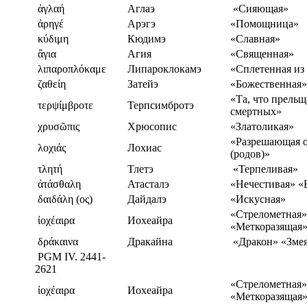
ἀγλαή
Аглаэ
«Сияющая»
ἀρηγέ
Арэгэ
«Помощница»
κύδιμη
Кюдимэ
«Славная»
ἂγια
Агия
«Священная»
λιπαροπλόκαμε
Липароклокамэ
«Сплетенная из
ζαθείη
Затейэ
«Божественная»
«Та, что прельщ
τερψίμβροτε
Терпсимбротэ
смертных»
χρυσῶπις
Хрюсопис
«Златоликая»
«Разрешающая о
λοχιάς
Лохиас
(родов)»
τλητή
Тлетэ
«Терпеливая»
ἀτάσθαλη
Атасталэ
«Нечестивая» «
δαιδάλη (ος)
Дайдалэ
«Искусная»
«Стрелометная»
ἰοχέαιρα
Иохеайра
«Меткоразящая
δράκαινα
Дракайна
«Дракон» «Зме
PGM IV. 2441-
2621
«Стрелометная»
ἰοχέαιρα
Иохеайра
«Меткоразящая