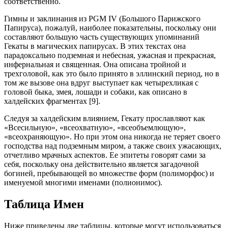
соответственно.
Гимны и заклинания из PGM IV (Большого Парижского
Папируса), пожалуй, наиболее показательны, поскольку они
составляют большую часть существующих упоминаний
Гекаты в магических папирусах. В этих текстах она
парадоксально подземная и небесная, ужасная и прекрасная,
инфернальная и священная. Она описана тройной и
трехголовой, как это было принято в эллинский период, но в
том же вызове она вдруг выступает как четырехликая с
головой быка, змея, лошади и собаки, как описано в
халдейских фрагментах [9].
Следуя за халдейским влиянием, Гекату прославляют как
«Всесильную», «всеохватную», «всеобъемлющую»,
«всеохраняющую». Но при этом она никогда не теряет своего
господства над подземным миром, а также своих ужасающих,
отчетливо мрачных аспектов. Ее эпитеты говорят сами за
себя, поскольку она действительно является загадочной
богиней, пребывающей во множестве форм (полиморфос) и
именуемой многими именами (полионимос).
Таблица Имен
Ниже приведены две таблицы, которые могут использоваться