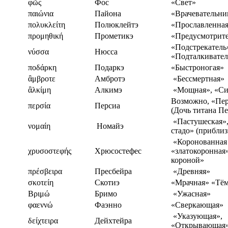
φῶς
Фос
«Свет»
παιώνια
Пайона
«Врачевательни
πολυκλείτη
Полюклейтэ
«Прославленна
προμηθική
Прометикэ
«Предусмотрите
«Подстрекатель
νύσσα
Нюсса
«Подталкивател
ποδάρκη
Подаркэ
«Быстроногая»
ἂμβροτε
Амбротэ
«Бессмертная»
ἂλκίμη
Алкимэ
«Мощная», «Си
Возможно, «Пер
περσία
Персиа
(Дочь титана Пе
«Пастушеская»
νομαίη
Номайэ
стадо» (прибли
«Коронованная
χρυσοστεφής
Хрюсостефес
«златокоронная
короной»
πρέσβειρα
Пресбейра
«Древняя»
σκοτείη
Скотиэ
«Мрачная» «Тё
Βριμώ
Бримо
«Ужасная»
φαεννώ
Фаэнно
«Сверкающая»
«Указующая»,
δείχτειρα
Дейхтейра
«Открывающая