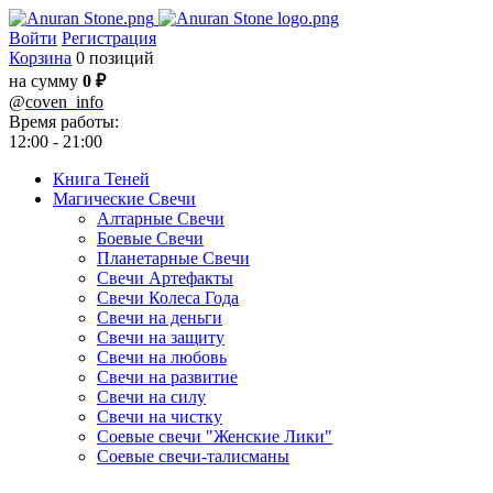
Войти
Регистрация
Корзина
0 позиций
на сумму
0 ₽
@
coven_info
Время работы:
12:00 - 21:00
Книга Теней
Магические Свечи
Алтарные Свечи
Боевые Свечи
Планетарные Свечи
Свечи Артефакты
Свечи Колеса Года
Свечи на деньги
Свечи на защиту
Свечи на любовь
Свечи на развитие
Свечи на силу
Свечи на чистку
Соевые свечи "Женские Лики"
Соевые свечи-талисманы