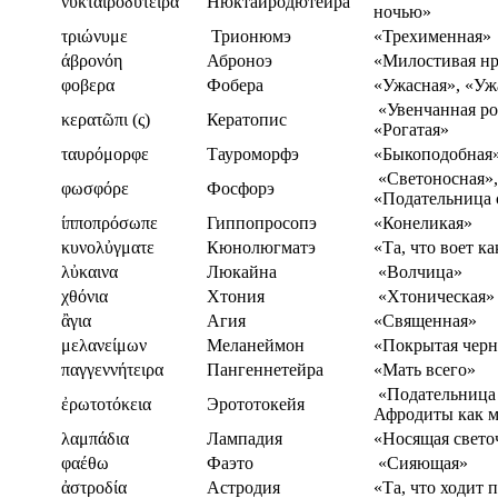
νυκταιροδύτειρα
Нюктайродютейра
ночью»
τριώνυμε
Трионюмэ
«Трехименная»
άβρονόη
Аброноэ
«Милостивая н
φοβερα
Фобера
«Ужасная», «У
«Увенчанная ро
κερατῶπι (ς)
Кератопис
«Рогатая»
ταυρόμορφε
Тауроморфэ
«Быкоподобная
«Светоносная»,
φωσφόρε
Фосфорэ
«Подательница 
ίπποπρόσωπε
Гиппопросопэ
«Конеликая»
κυνολὐγματε
Кюнолюгматэ
«Та, что воет к
λὐκαινα
Люкайна
«Волчица»
χθόνια
Хтония
«Хтоническая»
ἂγια
Агия
«Священная»
μελανείμων
Меланеймон
«Покрытая чер
παγγεννήτειρα
Пангеннетейра
«Мать всего»
«Подательница 
ἐρωτοτόκεια
Эрототокейя
Афродиты как м
λαμπάδια
Лампадия
«Носящая свето
φαέθω
Фаэто
«Сияющая»
ἀστροδία
Астродия
«Та, что ходит 