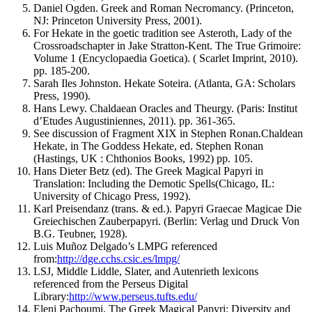
Daniel Ogden. Greek and Roman Necromancy. (Princeton,
NJ: Princeton University Press, 2001).
For Hekate in the goetic tradition see Asteroth, Lady of the
Crossroadschapter in Jake Stratton-Kent. The True Grimoire:
Volume 1 (Encyclopaedia Goetica). ( Scarlet Imprint, 2010).
pp. 185-200.
Sarah Iles Johnston. Hekate Soteira. (Atlanta, GA: Scholars
Press, 1990).
Hans Lewy. Chaldaean Oracles and Theurgy. (Paris: Institut
d’Etudes Augustiniennes, 2011). pp. 361-365.
See discussion of Fragment XIX in Stephen Ronan.Chaldean
Hekate, in The Goddess Hekate, ed. Stephen Ronan
(Hastings, UK : Chthonios Books, 1992) pp. 105.
Hans Dieter Betz (ed). The Greek Magical Papyri in
Translation: Including the Demotic Spells(Chicago, IL:
University of Chicago Press, 1992).
Karl Preisendanz (trans. & ed.). Papyri Graecae Magicae Die
Greiechischen Zauberpapyri. (Berlin: Verlag und Druck Von
B.G. Teubner, 1928).
Luis Muñoz Delgado’s LMPG referenced
from:
http://dge.cchs.csic.es/lmpg/
LSJ, Middle Liddle, Slater, and Autenrieth lexicons
referenced from the Perseus Digital
Library:
http://www.perseus.tufts.edu/
Eleni Pachoumi. The Greek Magical Papyri: Diversity and