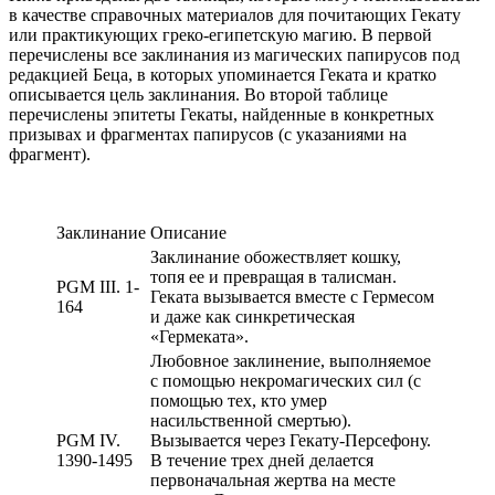
в качестве справочных материалов для почитающих Гекату
или практикующих греко-египетскую магию. В первой
перечислены все заклинания из магических папирусов под
редакцией Беца, в которых упоминается Геката и кратко
описывается цель заклинания. Во второй таблице
перечислены эпитеты Гекаты, найденные в конкретных
призывах и фрагментах папирусов (с указаниями на
фрагмент).
Заклинание
Описание
Заклинание обожествляет кошку,
топя ее и превращая в талисман.
PGM III. 1-
Геката вызывается вместе с Гермесом
164
и даже как синкретическая
«Гермеката».
Любовное заклинение, выполняемое
с помощью некромагических сил (с
помощью тех, кто умер
насильственной смертью).
PGM IV.
Вызывается через Гекату-Персефону.
1390-1495
В течение трех дней делается
первоначальная жертва на месте