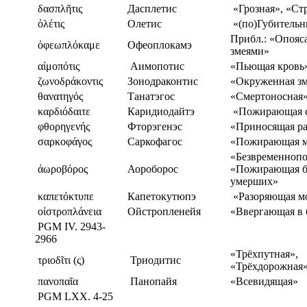
δασπλῆτις
Дасплетис
«Грозная», «Ст
ὀλέτις
Олетис
«(по)Губительн
Прибл.: «Опояс
ὀφεωπλόκαμε
Офеоплокамэ
змеями»
αίμοπότις
Аимопотис
«Пьющая кровь
ζωνοδράκοντις
Зонодраконтис
«Окруженная з
θανατηγός
Танатэгос
«Смертоносная
καρδιόδαιτε
Каридиодайтэ
«Пожирающая с
φθορηγενής
Фторэгенэс
«Приносящая р
σαρκοφάγος
Саркофагос
«Пожирающая м
«Безвременноп
ἀωροβόρος
Аороборос
«Пожирающая б
умерших»
καπετόκτυπε
Капетокутюпэ
«Разоряющая м
οἰστροπλάνεια
Ойстропленейя
«Ввергающая в 
PGM IV. 2943-
2966
«Трёхпутная»,
τριοδῖτι (ς)
Триодитис
«Трёхдорожная
πανοπαῖα
Панопайя
«Всевидящая»
PGM LXX. 4-25