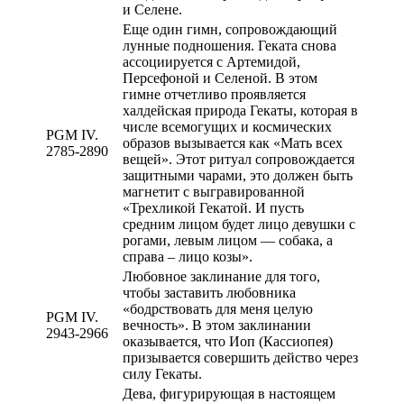
и Селене.
Еще один гимн, сопровождающий
лунные подношения. Геката снова
ассоциируется с Артемидой,
Персефоной и Селеной. В этом
гимне отчетливо проявляется
халдейская природа Гекаты, которая в
числе всемогущих и космических
PGM IV.
образов вызывается как «Мать всех
2785-2890
вещей». Этот ритуал сопровождается
защитными чарами, это должен быть
магнетит с выгравированной
«Трехликой Гекатой. И пусть
средним лицом будет лицо девушки с
рогами, левым лицом — собака, а
справа – лицо козы».
Любовное заклинание для того,
чтобы заставить любовника
«бодрствовать для меня целую
PGM IV.
вечность». В этом заклинании
2943-2966
оказывается, что Иоп (Кассиопея)
призывается совершить действо через
силу Гекаты.
Дева, фигурирующая в настоящем