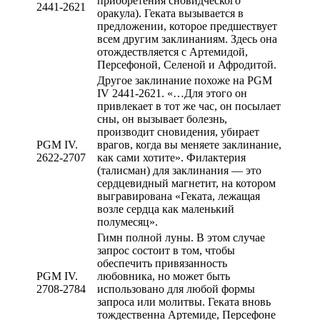
приобретения сновидческого
2441-2621
оракула). Геката вызывается в
предложении, которое предшествует
всем другим заклинаниям. Здесь она
отождествляется с Артемидой,
Персефоной, Селеной и Афродитой.
Другое заклинание похоже на PGM
IV 2441-2621. «…Для этого он
привлекает в тот же час, он посылает
сны, он вызывает болезнь,
производит сновидения, убирает
PGM IV.
врагов, когда вы меняете заклинание,
2622-2707
как сами хотите». Филактерия
(талисман) для заклинания — это
сердцевидный магнетит, на котором
выгравирована «Геката, лежащая
возле сердца как маленький
полумесяц».
Гимн полной луны. В этом случае
запрос состоит в том, чтобы
обеспечить привязанность
PGM IV.
любовника, но может быть
2708-2784
использовано для любой формы
запроса или молитвы. Геката вновь
тождественна Артемиде, Персефоне