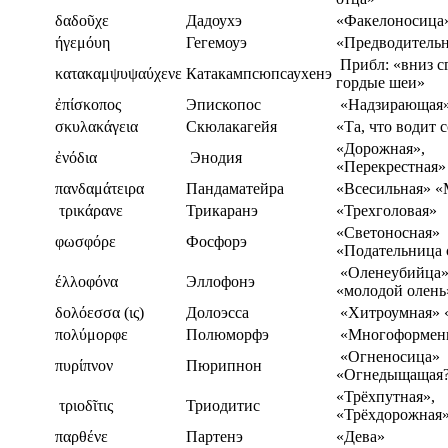
δαδοῦχε
Дадоухэ
«Факелоносица
ήγεμόυη
Гегемоуэ
«Предводитель
Прибл: «вниз 
κατακαμψυψαύχενε
Катакампсюпсаухенэ
гордые шеи»
ἐπίσκοπος
Эпископос
«Надзирающая
σκυλακάγεια
Скюлакагейя
«Та, что водит 
«Дорожная»,
ἐνόδια
Энодия
«Перекрестная»
πανδαμάτειρα
Пандаматейра
«Всесильная» «
τρικάρανε
Трикаранэ
«Трехголовая»
«Светоносная»
φωσφόρε
Фосфорэ
«Подательница 
«Оленеубийца» 
έλλοφόνα
Эллофонэ
«молодой олень
δολόεσσα (ις)
Долоэсса
«Хитроумная» 
πολύμορφε
Полюморфэ
«Многоформен
«Огненосица»
πυρίπνον
Пюрипнон
«Огнедыщащая
«Трёхпутная»,
τριοδῖτις
Триодитис
«Трёхдорожная
παρθένε
Партенэ
«Дева»