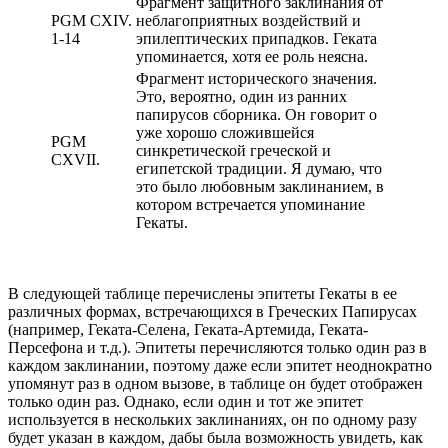
Фрагмент защитного заклинания от
PGM CXIV.
неблагоприятных воздействий и
1-14
эпилептических припадков. Геката
упоминается, хотя ее роль неясна.
Фрагмент исторического значения.
Это, вероятно, один из ранних
папирусов сборника. Он говорит о
уже хорошо сложившейся
PGM
синкретической греческой и
CXVII.
египетской традиции. Я думаю, что
это было любовным заклинанием, в
котором встречается упоминание
Гекаты.
В следующей таблице перечислены эпитеты Гекаты в ее
различных формах, встречающихся в Греческих Папирусах
(например, Геката-Селена, Геката-Артемида, Геката-
Персефона и т.д.). Эпитеты перечисляются только один раз в
каждом заклинании, поэтому даже если эпитет неоднократно
упомянут раз в одном вызове, в таблице он будет отображен
только один раз. Однако, если один и тот же эпитет
используется в нескольких заклинаниях, он по одному разу
будет указан в каждом, дабы была возможность увидеть, как