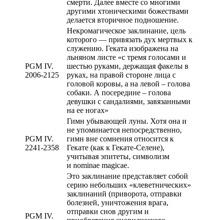
смерти. Далее вместе со многими
другими хтоническими божествами
делается вторичное подношение.
Некромагическое заклинание, цель
которого — привязать дух мертвых к
служению. Геката изображена на
льняном листе «с тремя голосами и
PGM IV.
шестью руками, держащая факелы в
2006-2125
руках, на правой стороне лица с
головой коровы, а на левой – голова
собаки. А посередине – голова
девушки с сандалиями, завязанными
на ее ногах»
Гимн убывающей луны. Хотя она и
не упоминается непосредственно,
PGM IV.
гимн вне сомнения относится к
2241-2358
Гекате (как к Гекате-Селене),
учитывая эпитеты, символизм
и nominae magicae.
Это заклинание представляет собой
серию небольших «клеветнических»
заклинаний (приворота, отправки
болезней, уничтожения врага,
отправки снов другим и
PGM IV.