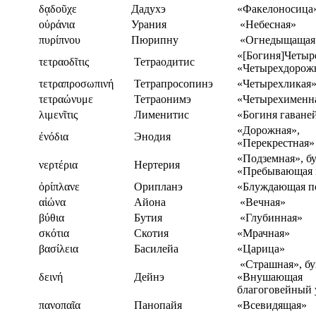
δᾳδοῦχε
Дадухэ
«Факелоносица
οὐράνια
Урания
«Небесная»
πυρίπνου
Пюрипну
«Огнедыщащая
«[Богиня]Четыр
τετραοδῖτις
Тетраодитис
«Четырехдорож
τετραπροσωπινή
Тетрапросопинэ
«Четырехликая
τετραώνυμε
Тетраонимэ
«Четырехименн
λιμενῖτις
Лименитис
«Богиня гаване
«Дорожная»,
ἐνόδια
Энодия
«Перекрестная»
«Подземная», бу
νερτέρια
Нертерия
«Пребывающая 
ὀρίπλανε
Орипланэ
«Блуждающая п
αἰώνα
Айона
«Вечная»
βύθια
Бутия
«Глубинная»
σκότια
Скотия
«Мрачная»
βασίλεια
Басилейа
«Царица»
«Страшная», бу
δεινή
Дейнэ
«Внушающая
благоговейный 
πανοπαῖα
Панопайя
«Всевидящая»