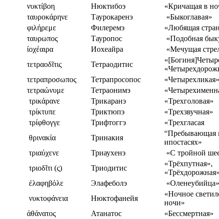
νυκτίβοη
Нюктибоэ
«Кричащая в но
ταυροκάρηνε
Таурокаренэ
«Быкоглавая»
φιλήρεμε
Филеремэ
«Любящая стран
ταυρωπος
Тауропос
«Подобная бык
ίοχέαιρα
Иохеайра
«Мечущая стре
«[Богиня]Четыр
τετραοδῖτις
Тетраодитис
«Четырехдорож
τετραπροσωπος
Тетрапросопос
«Четырехликая
τετραώνυμε
Тетраонимэ
«Четырехименн
τρικάρανε
Трикаранэ
«Трехголовая»
τρίκτυπε
Триктюпэ
«Трехзвучная»
τρίφθογγε
Трифтоггэ
«Трехгласая
“Пребывающая в
θρινακία
Тринакия
ипостасях»
τριαύχενε
Триаухенэ
«С тройной ше
«Трёхпутная»,
τριοδῖτι (ς)
Триодитис
«Трёхдорожная
ἐλαφηβόλε
Элафеболэ
«Оленеубийца
«Ночное светил
νυκτοφάνεια
Нюктофанейя
ночи»
ἀθάνατος
Атанатос
«Бессмертная»