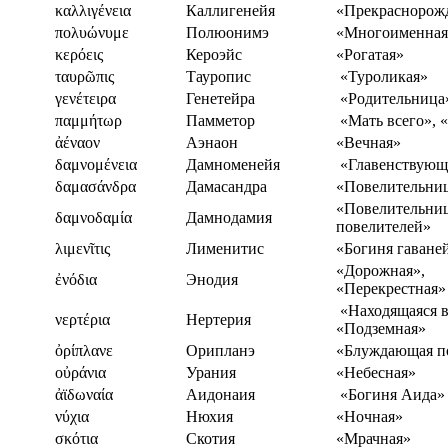
καλλιγένεια
Каллигенейя
«Прекраснорож
πολυώνυμε
Полюонимэ
«Многоименная
κερόεις
Кероэйс
«Рогатая»
ταυρῶπις
Тауропис
«Туроликая»
γενέτειρα
Генетейра
«Родительница
παμμήτωρ
Памметор
«Мать всего», 
ἀέναον
Аэнаон
«Вечная»
δαμνομένεια
Дамноменейя
«Главенствующ
δαμασάνδρα
Дамасандра
«Повелительни
«Повелительни
δαμνοδαμία
Дамнодамия
повелителей»
λιμενῖτις
Лименитис
«Богиня гаване
«Дорожная»,
ἐνόδια
Энодия
«Перекрестная»
«Находящаяся в
νερτέρια
Нертерия
«Подземная»
ὀρίπλανε
Орипланэ
«Блуждающая п
οὐράνια
Урания
«Небесная»
ἀϊδωναία
Аидонаия
«Богиня Аида»
νύχια
Нюхия
«Ночная»
σκότια
Скотия
«Мрачная»