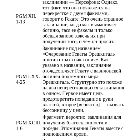
заклинании — Персефона; Однако,
тот факт, что она появляется на
перекрестке с двумя факелами,
PGM XII.
говорит о Гекате. Это очень странное
1-13
заклинание, когда маг выманивает
богиню, гася ее факелы и только
обещая заново зажечь их при
получении того, о чем он просит.
Заклинание под названием
«Очарование Гекаты Эрешкигаль
против страха наказания». Как
указано в названии, заклинание
отождествляет Гекату с вавилонской
PGM LXX.
богиней подземного мира
4-25
Эрешкигаль. Структурно это похоже
на два непересекающихся заклинания
в одном. Первое имеет цель
предотвратить попадание в руки
властей, второе [вероятно] — вызвать
бессонницу у цели.
Фрагмент, вероятно, заклинания для
PGM XCIII.
получения благосклонности и
1-6
победы. Упоминания Гекаты вместе с
подношением крови.