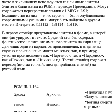
часто в заклинаниях используются те или иные эпитеты.
Эпитеты были взяты из PGM в переводе Презенданца. Могут
содержаться перекрестные ссылки с LMPG и LSJ;
Большинство из них — и их версии — были опубликованы
современными учеными и могут быть найдены в другом
месте в Интернете. [11] [12] [13] [14] [15] [16]
В первом столбце представлены эпитеты в форме, в которой
они фигурируют в тексте. Средний столбец содержит
фонетическое написание именного эпитета на кириллице.
Дан лишь один из вариантов произношения, в отдельных
случаях произношение может меняться, так, к примеру,
уместно произношение как «Партенос», так и «Парфенос»,
как «Нюхия», так и «Нихия» и т.д. Третий столбец содержит
перевод (иногда точный, иногда приблизительный) на
русский язык.
PGM III. 1-164
«Прядущая пау
ἂρκυια
Аркюия
«Запутывающая
“Богиня смерти
νεκυῖα
Некюия
мертвых»