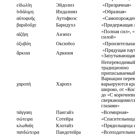
εἰδωλίη
Эйдолиэ
«Призрачная»
ἰνδάλιμη
Индалимэ
«Образная»
αὐτοφυής
Аутофюэс
«Самопорожде
βαριδοῦχε
Баридухэ
«Придержащая 
«Полная сил», 
αἰζήιη
Аизеиэ
силой»
ὀξυβόη
Оксюбоэ
«Пронзительна
«Прядущая пау
ἂρκυια
Аркюия
«Запутывающая
Непереводимый 
традиционно
приписываемый
Вариации перев
χαροπή
Харопэ
варьируются кр
широко, от «Ко
до «С коричнев
сверкающими/с
глазами»
πάγγαιη
Пангайэ
«Всемирная»
σώτειρα
Сотейра
«Спасительниц
κλωθαίη
Клотайэ
«Прядильщица 
πανδώτειρα
Пандотейра
«Всеподательни