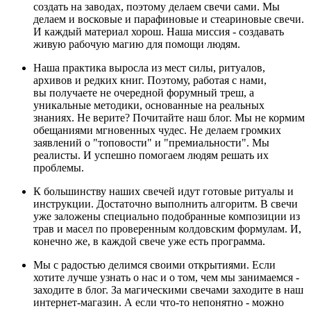
создать на заводах, поэтому делаем свечи сами. Мы
делаем и восковые и парафиновые и стеариновые свечи.
И каждый материал хорош. Наша миссия - создавать
живую рабочую магию для помощи людям.
Наша практика выросла из мест силы, ритуалов,
архивов и редких книг. Поэтому, работая с нами,
вы получаете не очередной форумный треш, а
уникальные методики, основанные на реальных
знаниях. Не верите? Почитайте наш блог. Мы не кормим
обещаниями мгновенных чудес. Не делаем громких
заявлений о "топовости" и "премиальности". Мы
реалисты. И успешно помогаем людям решать их
проблемы.
К большинству наших свечей идут готовые ритуалы и
инструкции. Достаточно выполнить алгоритм. В свечи
уже заложены специально подобранные композиции из
трав и масел по проверенным колдовским формулам. И,
конечно же, в каждой свече уже есть программа.
Мы с радостью делимся своими открытиями. Если
хотите лучше узнать о нас и о том, чем мы занимаемся -
заходите в блог. За магическими свечами заходите в наш
интернет-магазин. А если что-то непонятно - можно