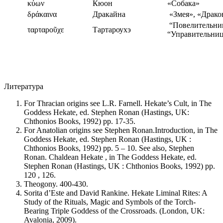
κὐων
Кюон
«Собака»
δράκαινα
Дракайна
«Змея», «Драко
“Повелительниц
ταρταροῦχε
Тартароухэ
“Управительниц
Литература
For Thracian origins see L.R. Farnell. Hekate’s Cult, in The
Goddess Hekate, ed. Stephen Ronan (Hastings, UK:
Chthonios Books, 1992) pp. 17-35.
For Anatolian origins see Stephen Ronan.Introduction, in The
Goddess Hekate, ed. Stephen Ronan (Hastings, UK :
Chthonios Books, 1992) pp. 5 – 10. See also, Stephen
Ronan. Chaldean Hekate , in The Goddess Hekate, ed.
Stephen Ronan (Hastings, UK : Chthonios Books, 1992) pp.
120 , 126.
Theogony. 400-430.
Sorita d’Este and David Rankine. Hekate Liminal Rites: A
Study of the Rituals, Magic and Symbols of the Torch-
Bearing Triple Goddess of the Crossroads. (London, UK:
Avalonia, 2009).