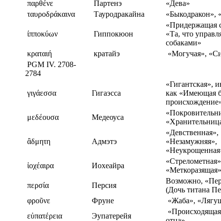
παρθένε
Партенэ
«Дева»
ταυροδράκαινα
Тауродракайна
«Быкодракон», 
«Придержащая с
ίπποκύων
Гиппокюон
«Та, что управл
собаками»
κραταιή
кратайэ
«Могучая», «С
PGM IV. 2708-
2784
«Гигантская», и
γιγάεσσα
Гигаэсса
как «Имеющая б
происхождение»
«Покровительни
μεδέουσα
Медеоуса
«Хранительниц
«Девственная»,
ἂδμητη
Адмэтэ
«Незамужняя»,
«Неукрощенная
«Стрелометная»
ἰοχέαιρα
Иохеайра
«Меткоразящая
Возможно, «Пер
περσία
Персия
(Дочь титана Пе
φροῦνε
Фруне
«Жаба», «Лягу
«Происходящая 
εὐπατέρεια
Эупатерейя
отца»